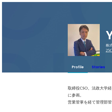
Y
株
25
C
Profile
Stories
取締役CSO。法政大学
に参画。

営業管掌を経て管理部管