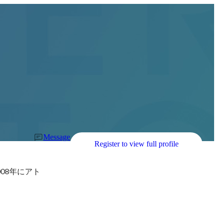
Message
Register to view full profile
08年にアト