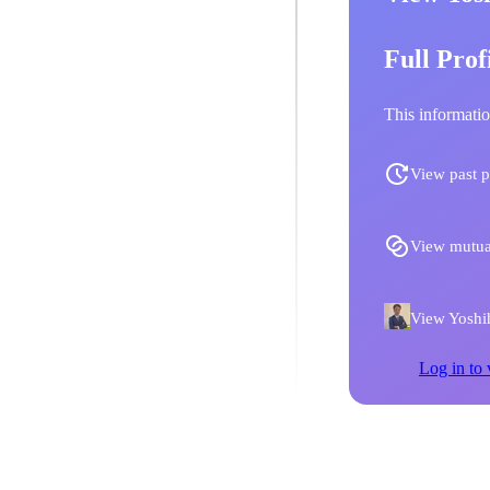
Full Prof
This informatio
View past p
View mutua
View Yoshihi
Log in to 