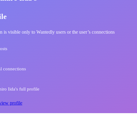
ile
n is visible only to Wantedly users or the user’s connections
osts
l connections
ro Iida's full profile
view profile