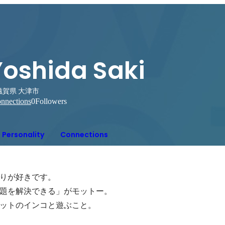
Yoshida Saki
滋賀県 大津市
nnections
0
Followers
Personality
Connections
りが好きです。

題を解決できる」がモットー。

ットのインコと遊ぶこと。