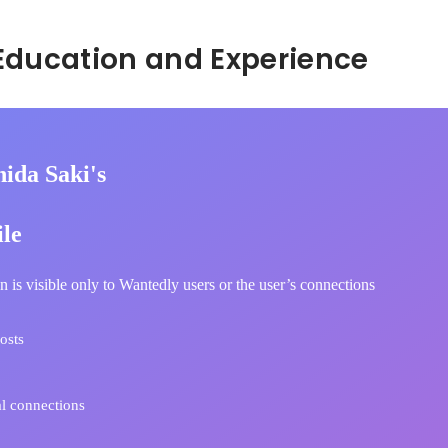
Hidden: Education and Experience	
ida Saki's
ile
n is visible only to Wantedly users or the user’s connections
osts
l connections