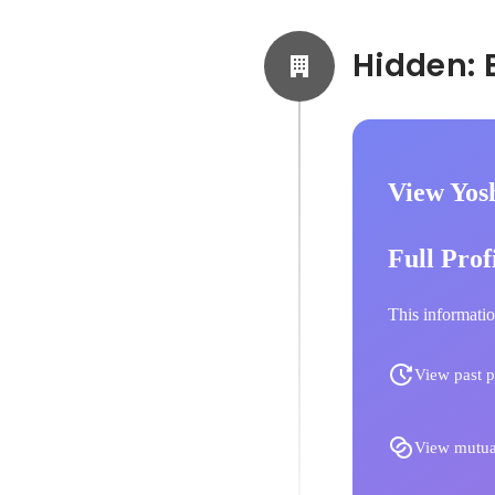
View Yosh
Full Prof
This informatio
View past p
View mutua