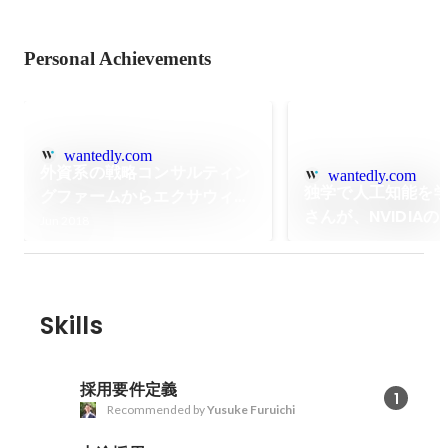
Personal Achievements
wantedly.com
外資系の戦略コンサルティン
wantedly.com
独学で人工知能を
グファームからエクサウィザ
さんが、NVIDIAの
ーズに入社を決めた理由
Jun 2018
に"Perfect Rob
れるAIを作るまで
Skills
採用要件定義
1
Recommended by
Yusuke Furuichi