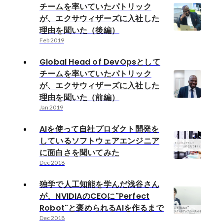
チームを率いていたパトリック
が、エクサウィザーズに入社した
理由を聞いた（後編）
Feb 2019
Global Head of DevOpsとして
チームを率いていたパトリック
が、エクサウィザーズに入社した
理由を聞いた（前編）
Jan 2019
AIを使って自社プロダクト開発を
しているソフトウェアエンジニア
に面白さを聞いてみた
Dec 2018
独学で人工知能を学んだ浅谷さん
が、NVIDIAのCEOに"Perfect
Robot"と褒められるAIを作るまで
Dec 2018