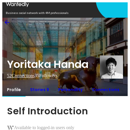
Open in app
Business social network with 4M professionals
Yoritaka Handa
52
Connections
35
Followers
Profile
Stories 9
Personality
Connections
Self Introduction
Available to logged-in users only