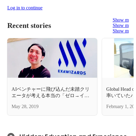
Log in to continue
Show more
Recent stories
Show more
Show more
AIベンチャーに飛び込んだ未踏クリ
Global Hea
エータが考える本当の「ゼロ→イ
率いていたパ
チ」とは
ィザーズに入
May 28, 2019
February 1, 20
（後編）