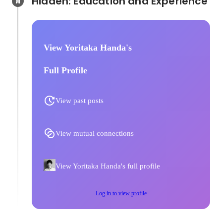
Hidden: Education and Experience	
View Yoritaka Handa's
Full Profile
View past posts
View mutual connections
View Yoritaka Handa's full profile
Log in to view profile