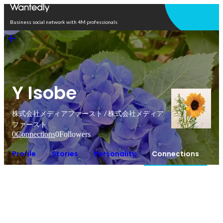
Open in app
Business social network with 4M professionals
Y Isobe
株式会社メディアファースト / 株式会社メディア
ファースト
0
Connections
0
Followers
Profile
Stories
Personality
Connections