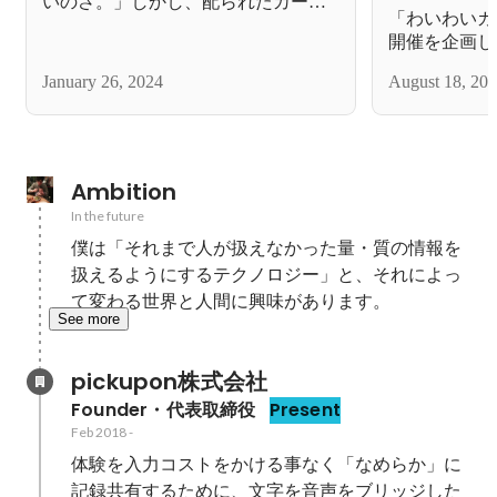
いのさ。」しかし、配られたカード
「わいわいカ
はさほど重要ではない。「酷いこ
開催を企画し
と」が起こった時、チャンスの鐘の
音を聞くことさえできれば。
January 26, 2024
August 18, 20
Ambition
In the future
僕は「それまで人が扱えなかった量・質の情報を
扱えるようにするテクノロジー」と、それによっ
て変わる世界と人間に興味があります。
See more
pickupon株式会社
Founder・代表取締役
Present
Feb 2018
-
体験を入力コストをかける事なく「なめらか」に
記録共有するために、文字を音声をブリッジした