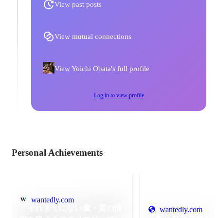
View past posts
View mutual connections
View Yoichi Obata's full profile
Log in to view profile
Personal Achievements
wantedly.com
「それまでにない量・質の情
wantedly.com
「配られたカード