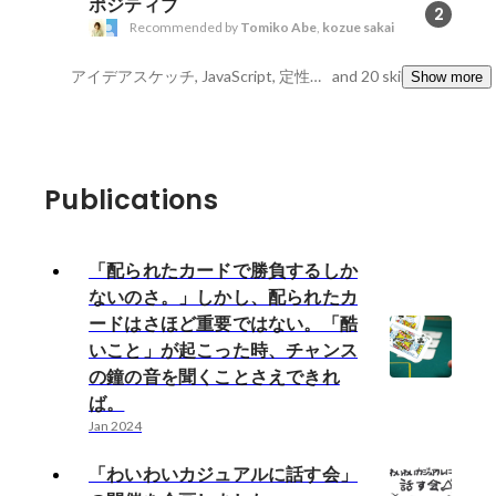
ポジティブ
2
Recommended by
Tomiko Abe
,
kozue sakai
アイデアスケッチ, JavaScript, 定性分析
and 20 skills
Show more
Publications
「配られたカードで勝負するしか
ないのさ。」しかし、配られたカ
ードはさほど重要ではない。「酷
いこと」が起こった時、チャンス
の鐘の音を聞くことさえできれ
ば。
Jan 2024
「わいわいカジュアルに話す会」