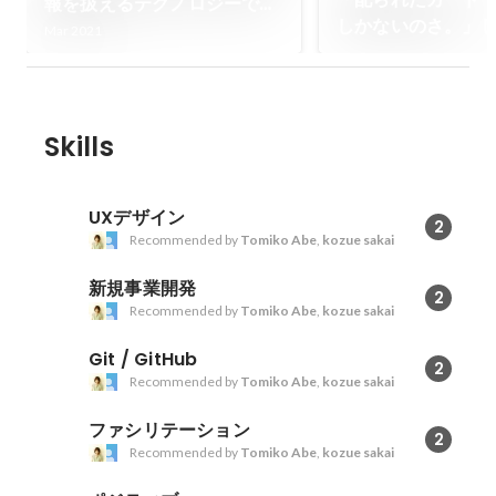
報を扱えるテクノロジーで新
しかないのさ。」
たな地平を切り開く！」モノ
Mar 2021
られたカードはさ
づくりのはじまりから起業、
はない。「酷いこ
今後のビジョンまで。
った時、チャンス
聞くことさえでき
Skills
UXデザイン
2
Recommended by
Tomiko Abe
,
kozue sakai
新規事業開発
2
Recommended by
Tomiko Abe
,
kozue sakai
Git / GitHub
2
Recommended by
Tomiko Abe
,
kozue sakai
ファシリテーション
2
Recommended by
Tomiko Abe
,
kozue sakai