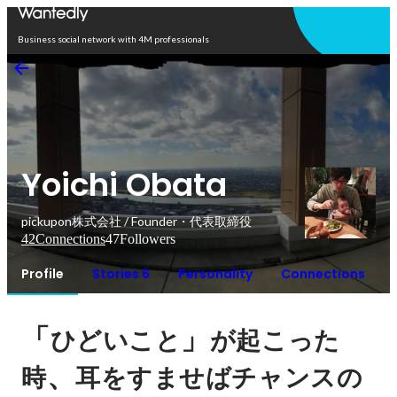
Open in app
Business social network with 4M professionals
Yoichi Obata
pickupon株式会社 / Founder・代表取締役
42
Connections
47
Followers
Profile
Stories 6
Personality
Connections
「
」
ひどいこと
が起こった
、
時
耳をすませばチャンスの