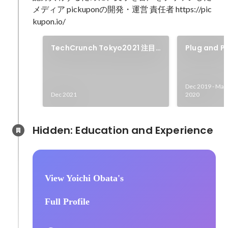
メディア pickuponの開発・運営 責任者 https://pic
kupon.io/
TechCrunch Tokyo2021 注目
Plug and 
のスタートアップとして登壇
レーション
Winter/Spr
択
Dec 2019
-
Mar
Dec 2021
2020
Hidden: Education and Experience	
View Yoichi Obata's
Full Profile