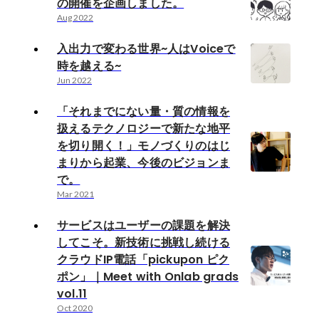
の開催を企画しました。
Aug 2022
入出力で変わる世界~人はVoiceで
時を越える~
Jun 2022
「それまでにない量・質の情報を
扱えるテクノロジーで新たな地平
を切り開く！」モノづくりのはじ
まりから起業、今後のビジョンま
で。
Mar 2021
サービスはユーザーの課題を解決
してこそ。新技術に挑戦し続ける
クラウドIP電話「pickupon ピク
ポン」｜Meet with Onlab grads
vol.11
Oct 2020