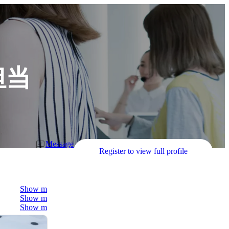
担当
Message
Register to view full profile
Show more
Show more
Show more