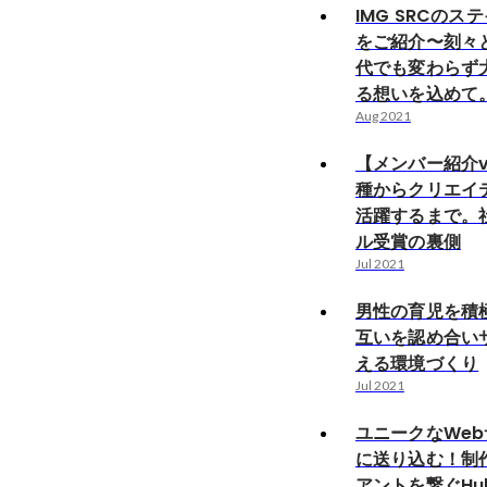
IMG SRCのス
をご紹介〜刻々
代でも変わらず
る想いを込めて
Aug 2021
【メンバー紹介v
種からクリエイ
活躍するまで。
ル受賞の裏側
Jul 2021
男性の育児を積
互いを認め合い
える環境づくり
Jul 2021
ユニークなWe
に送り込む！制
アントを繋ぐHu