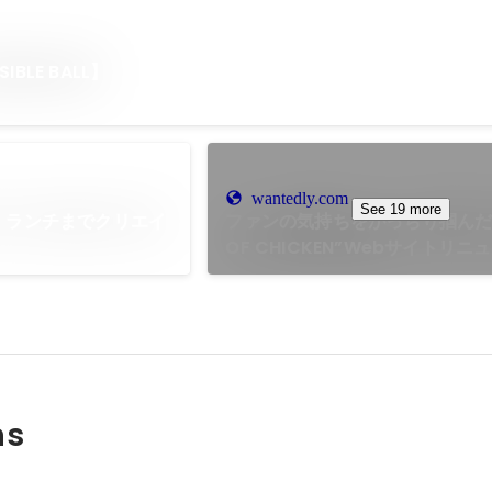
BLE BALL】
wantedly.com
See 19 more
ス】ランチまでクリエイ
ファンの気持ちをがっちり掴んだ“
OF CHICKEN”Webサイトリ
ームにインタビュー
ns