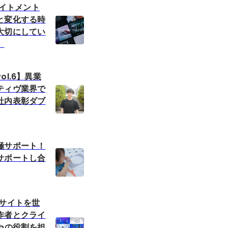
テイトメント
と変化する時
大切にしてい
。
ol.6】異業
ティヴ業界で
社内表彰ダブ
極サポート！
サポートし合
bサイトを世
作者とクライ
bの役割を担