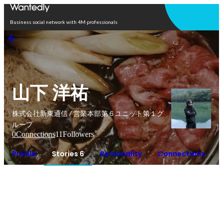
Open in app
Business social network with 4M professionals
山下 洋祐
株式会社新東通信 / 営業本部第６ユニット第１グ
ループ
0
Connections
11
Followers
Profile
Stories 6
Personality
Connections