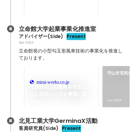
対し、ビジネス視点での論点整理
Jun 2026
やヒアリングを行い、事業化に向
けた道筋を具体化する支援を担
当。 起業家候補の育成・メンタリ
立命館大学起業事業化推進室
ング 資金調達や組織構築など、事
アドバイザー(Side)
Present
業化の過程で直面する課題に対
Apr 2026
-
し、専門的な知見から助言や戦略
立命館発の小型勾玉形風車技術の事業化を推進し
的メンタリングを実施。 産学官連
携の促進 研究者と起業家候補の橋
ております。
渡し、および産学官の対話活性化
を通じ、新たな価値創出と産業振
守山市官民
興のためのエコシステム形成を推
ート事業
mirai-works.co.jp
進。 事業環境の整備支援 ディープ
【屋根の上の風車を売るに
テック・スタートアップの創出に
は】技術シーズを事業に変え
関わる施策の企画・助言や、ビジ
る、起業準備のリアル
Jun 2026
Jul 2026
ネスパーソンが活躍できるための
環境整備を支援。
北見工業大学GerminaX活動
客員研究員(Side)
Present