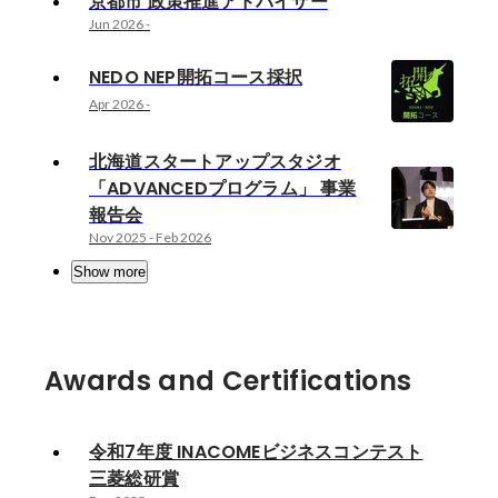
京都市 政策推進アドバイザー
Jun 2026
-
NEDO NEP開拓コース採択
Apr 2026
-
北海道スタートアップスタジオ
「ADVANCEDプログラム」 事業
報告会
Nov 2025
-
Feb 2026
Show more
Awards and Certifications
令和7年度 INACOMEビジネスコンテスト
三菱総研賞