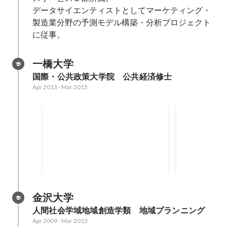
データサイエンティストとしてマーケティング・
製造業分野の予測モデル構築・分析プロジェクト
に従事。
一橋大学
国際・公共政策大学院　公共経済修士
Apr 2013
-
Mar 2015
コンサルティングプロジェク
NPOに対
ト（官公庁向けコンサルティ
グサービス
ング）
金沢大学
人間社会学域地域創造学類　地域プランニング
Apr 2009
-
Mar 2013