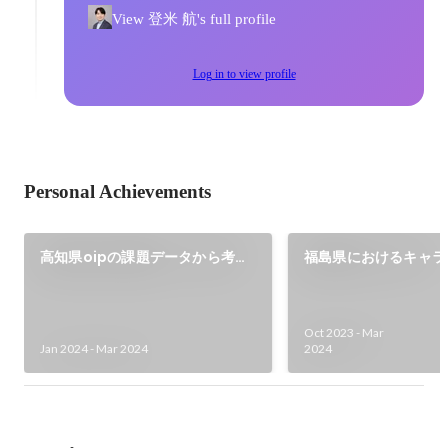
View 登米 航's full profile
Log in to view profile
Personal Achievements
高知県oipの課題データから考え
福島県におけるキャラ
る、地域課題の捉え方と解決に向
テンツの経済波及効果
けて
立案プロジェクト
Oct 2023
-
Mar
Jan 2024
-
Mar 2024
2024