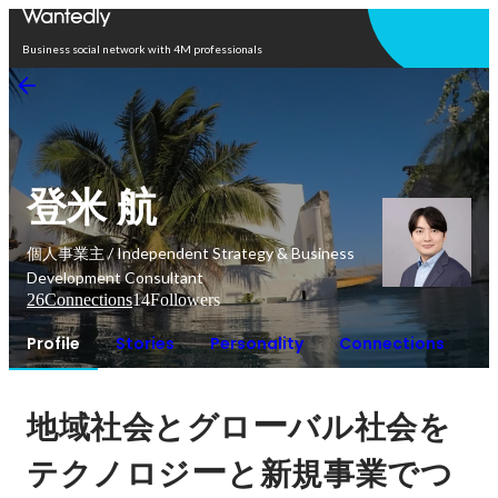
Open in app
Business social network with 4M professionals
登米 航
個人事業主 / Independent Strategy & Business
Development Consultant
26
Connections
14
Followers
Profile
Stories
Personality
Connections
ー
地域社会とグロ
バル社会を
ー
テクノロジ
と新規事業でつ