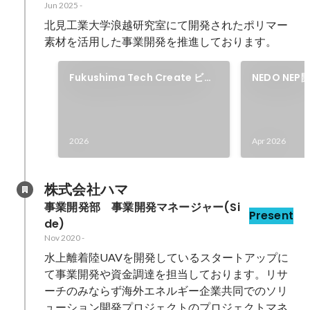
Jun 2025
-
北見工業大学浪越研究室にて開発されたポリマー
素材を活用した事業開発を推進しております。
Fukushima Tech Create ビジ
NEDO NE
ネスアイデア事業化プログラム採
択
2026
Apr 2026
株式会社ハマ
事業開発部　事業開発マネージャー(Si
Present
de)
Nov 2020
-
水上離着陸UAVを開発しているスタートアップに
て事業開発や資金調達を担当しております。リサ
ーチのみならず海外エネルギー企業共同でのソリ
ューション開発プロジェクトのプロジェクトマネ