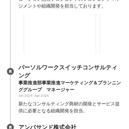
ジメントや組織開発を担当しております。
固定翼ドローンとリアルタイ
飛行艇型ド
ム伝送を活用した海洋監視
データ収集
固定翼ドローンとリアルタイム伝
海外石油大手
ョンシステ
送を活用した海洋監視を他企業と
びシミュレー
共同で実施し、高知県において県
ロジェクトの
Jan 2023
-
Dec 2023
2022
監視組織と共同で実証実験を実施
メントを担当
しました。
パーソルワークスイッチコンサルティ
ング
事業推進部事業推進マーケティング＆プランニン
ググループ　マネージャー
Jan 2024
-
Apr 2026
新たなコンサルティング商材の開発とサービス提
供に必要となる組織開発を担当。
アンパサンド株式会社