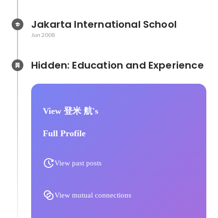
Jakarta International School
Jun 2008
Hidden: Education and Experience	
View 登米 航's
Full Profile
View past posts
View mutual connections