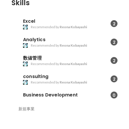
Skills
Excel
2
Recommended by
Reona Kobayashi
Analytics
2
Recommended by
Reona Kobayashi
数値管理
2
Recommended by
Reona Kobayashi
consulting
2
Recommended by
Reona Kobayashi
Business Development
0
新規事業