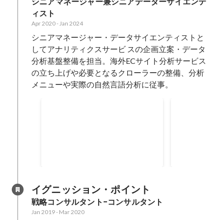
シニアマネージャー兼シニアデーターサイエンテ
ィスト
Apr 2020
-
Jan 2024
シニアマネージャー・データサイエンティストと
してアナリティクスサービ スの企画立案・データ
分析基盤整備を担当。海外ECサイト分析サービス
の立ち上げや必要となるクローラーの整備、分析
メニューや実際の自然言語分析に従事。
生涯活躍のまち・つる ビジ
生涯活躍のま
ネスプランコンテスト 最優
プランコン
内閣府が推進する地方創生の柱の
秀賞
2020
１つ「生涯活躍のまち構想」のト
ップランナーである山梨県都留市
Oct 2020
-
Dec 2020
で高齢化社会の課題を解決するビ
ジネスをあなたと一緒に、官民連
携で産み出すためのビジネスプラ
イグニッション・ポイント
ンコンテストです。
戦略コンサルタント-コンサルタント
Jan 2019
-
Mar 2020