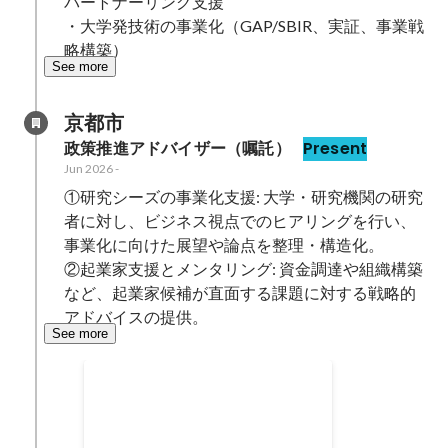
パートナーリング支援

・大学発技術の事業化（GAP/SBIR、実証、事業戦
略構築）
See more
京都市
政策推進アドバイザー（嘱託）
Present
Jun 2026
-
①研究シーズの事業化支援: 大学・研究機関の研究
者に対し、ビジネス視点でのヒアリングを行い、
事業化に向けた展望や論点を整理・構造化。

②起業家支援とメンタリング: 資金調達や組織構築
など、起業家候補が直面する課題に対する戦略的
アドバイスの提供。
See more
京都市 政策推進アドバイザー
研究シーズの事業化伴走支援 大学
や研究機関が有する研究シーズに