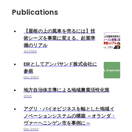
Publications
【屋根の上の風車を売るには】技
術シーズを事業に変える、起業準
備のリアル
Jul 2026
EIRとしてアンパサンド株式会社に
参画
Dec 2023
地方自治体主導による地域農業活性化策
2015
アグリ・バイオビジネスを軸とした地域イ
ノベーションシステムの構築 ～オランダ・
ヴァーヘニンゲン市を事例に～
Dec 2013