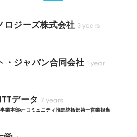
クノロジーズ株式会社
3 years
部
ト・ジャパン合同会社
1 year
TTデータ
7 years
事業本部e-コミュニティ推進統括部第一営業担当