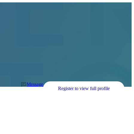
Message
Register to view full profile
s