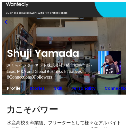
Open in app
Business social network with 4M professionals
Shuji Yamada
さくらインターネット株式会社 / 経営戦略本部 /
Lead, M&A and Global Business Initiatives
8
Connections
3
Followers
Profile
Stories
Skill
Personality
Connectio
ー
力こそパワ
水産高校を卒業後、フリーターとして様々なアルバイト