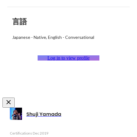
言語
Japanese
-
Native
English
-
Conversational
Log in to view profile
Shuji Yamada
Certifications
Dec 2019