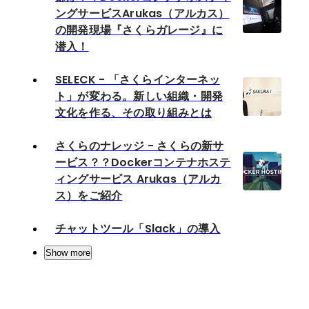
ングサービスArukas（アルカス）
の開発現場『さくらガレージ』に
潜入！
SELECK - 「さくらインターネッ
ト」が変わる。新しい組織・開発
文化を作る、その取り組みとは
さくらのナレッジ - さくらの新サ
ービス？？Dockerコンテナホステ
ィングサービス Arukas（アルカ
ス）をご紹介
チャットツール「Slack」の導入
Show more