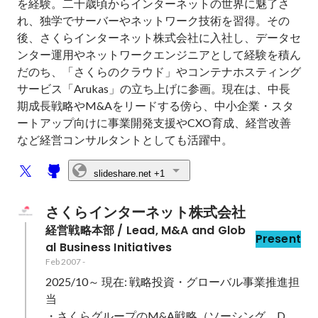
を経験。二十歳頃からインターネットの世界に魅了さ
れ、独学でサーバーやネットワーク技術を習得。その
後、さくらインターネット株式会社に入社し、データセ
ンター運用やネットワークエンジニアとして経験を積ん
だのち、「さくらのクラウド」やコンテナホスティング
サービス「Arukas」の立ち上げに参画。現在は、中長
期成長戦略やM&Aをリードする傍ら、中小企業・スタ
ートアップ向けに事業開発支援やCXO育成、経営改善
など経営コンサルタントとしても活躍中。
slideshare.net
+1
さくらインターネット株式会社
経営戦略本部 / Lead, M&A and Glob
Present
al Business Initiatives
Feb 2007
-
2025/10～ 現在: 戦略投資・グローバル事業推進担
当

・さくらグループのM&A戦略（ソーシング、D