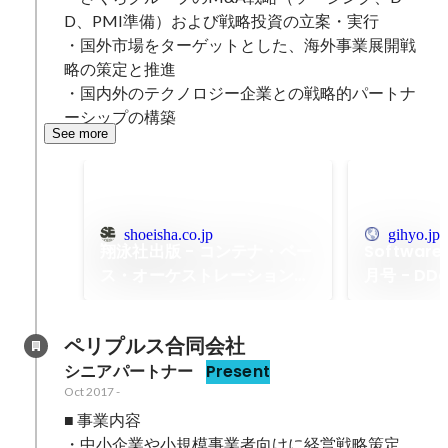
D、PMI準備）および戦略投資の立案・実行

・国外市場をターゲットとした、海外事業展開戦
略の策定と推進

・国内外のテクノロジー企業との戦略的パートナ
ーシップの構築
See more
shoeisha.co.jp
gihyo.jp
翔泳社出版 - コンテナ・ベー
Software
ス・オーケストレーション
月号 - D
Docker/Kubernetesで作る
クラウド事
クラウド時代のシステム基盤
事業者が考
ペリプルス合同会社
の対策と対
シニアパートナー
Present
Oct 2017
-
■ 事業内容

・中小企業や小規模事業者向けに経営戦略策定、