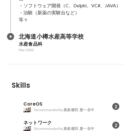
・ソフトウェア開発（C、Delphi、VC#、JAVA）

・治験（新薬の実験台など）

等々
北海道小樽水産高等学校
水産食品科
Mar 2002
Skills
CoreOS
2
Recommended by
真俊 横田
,
貴一 谷中
ネットワーク
2
Recommended by
真俊 横田
,
貴一 谷中