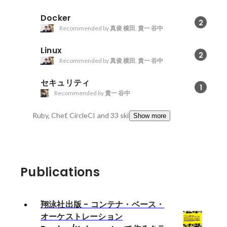
Docker
2
Recommended by
真俊 横田
,
貴一 谷中
Linux
2
Recommended by
真俊 横田
,
貴一 谷中
セキュリティ
1
Recommended by
貴一 谷中
Ruby, Chef, CircleCI
and 33 skills
Show more
Publications
翔泳社出版 - コンテナ・ベース・
オーケストレーション