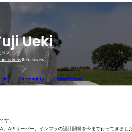
uji Ueki
杉並区
onnections
36
Followers
Skill
Personality
Connections


です。

 アプリ、SPA、APIサーバー、インフラの設計開発を今まで行ってきまし