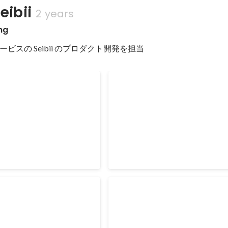
ibii
2 years
ng
ビスの Seibii のプロダクト開発を担当
rss_items
container_ship
Aug 2019
-
Apr 2021
eader
seibii-http
Aug 2019
-
Apr 2021