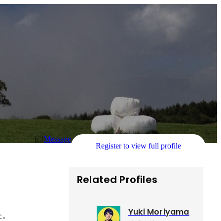
Message
Register to view full profile
Related Profiles
Yuki Moriyama
た。