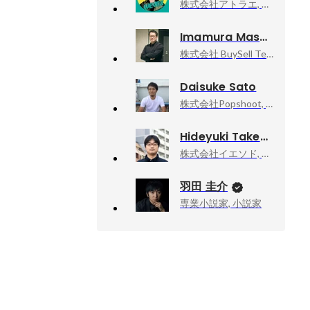
株式会社アトラエ, wevox事業責任者
Imamura Masayuki
株式会社 BuySell Technologies, 取締役CTO
Daisuke Sato
株式会社Popshoot, Inc, エンジニア
Hideyuki Takeuchi
株式会社イエソド, 代表取締役
羽田 圭介
専業小説家, 小説家