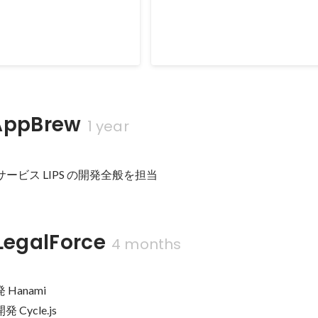
ppBrew
1 year
のサービス LIPS の開発全般を担当
egalForce
4 months
Hanami

Cycle.js
