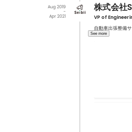
株式会社Se
Aug 2019
-
Apr 2021
VP of Engineeri
自動車出張整備サー
See more
middlemaan-
Aug 2019
-
Apr 2021
shaken-qr-r
Aug 2019
-
Apr 2021