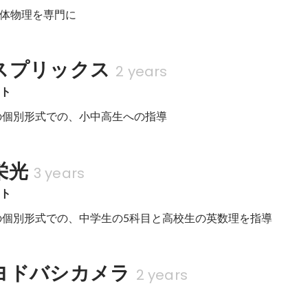
体物理を専門に
スプリックス
2 years
イト
2の個別形式での、小中高生への指導
栄光
3 years
イト
2の個別形式での、中学生の5科目と高校生の英数理を指導
ヨドバシカメラ
2 years