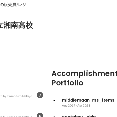
の販売員/レジ
立湘南高校
Accomplishment
Portfolio
7
d by
Tomohiro Nakajo
middlemaan-rss_items
Aug 2019
-
Apr 2021
6
container_ship
d by
Tomohiro Nakajo