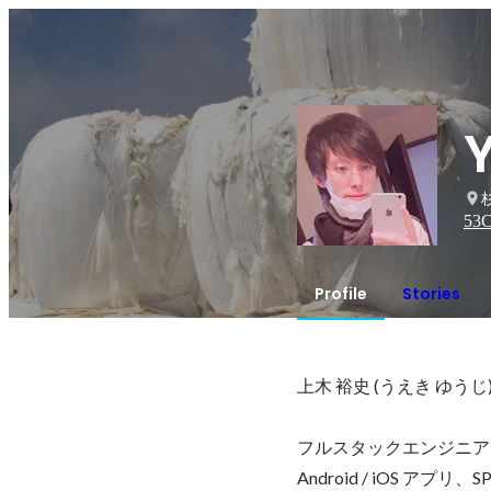
Y
53
C
Profile
Stories
上木 裕史 (うえき ゆうじ)
フルスタックエンジニア
Android / iOS