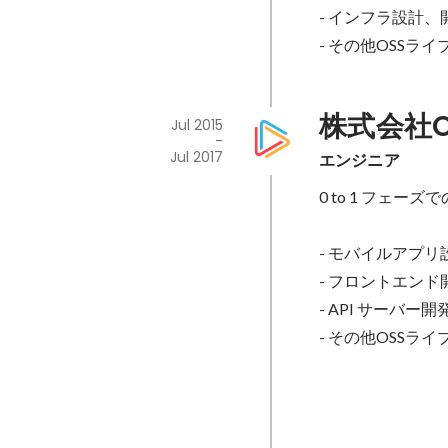
- インフラ設計、開発 AW
- その他OSSラ
株式会社O
Jul 2015
-
Jul 2017
エンジニア
0 to 1 フェー
- モバイルアプリ設計、開発
- フロントエンド開発 An
- API サーバー開発 Rub
- その他OSSラ
oneteam-rte
Jul 2015
-
Jul 2017