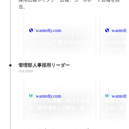
当。
wantedly.com
wantedly
【イベントレポート】イーコ
【イベント
マースフェア 東京2024に出
LT#11を
展・登壇しました
Mar 2024
Feb 2024
管理部人事採用リーダー
Oct 2020
wantedly.com
wantedly
グローバル展開に向けて急成
役員インタ
長！開発者本人が語る、新興
を追い風に
NoCodeサービスの0→1と
牽引した役
Sep 2022
Sep 2022
1→10
展望