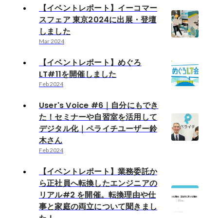
【イベントレポート】イーコマー
スフェア 東京2024に出展・登壇
しました
Mar 2024
【イベントレポート】めぐろ
LT#11を開催しました
Feb 2024
User's Voice #6｜自分にもでき
た！セミナーや自習室を活用して
デジタル化｜ペライチユーザー鈴
木さん
Feb 2024
【イベントレポート】業務委託か
ら正社員へ転換したエンジニアの
リアル#2 を開催。転換理由や仕
事と家庭の両立について聞きまし