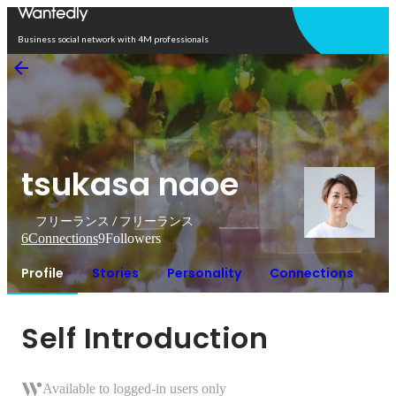
Open in app
Business social network with 4M professionals
tsukasa naoe
フリーランス / フリーランス
6
Connections
9
Followers
Profile
Stories
Personality
Connections
Self Introduction
Available to logged-in users only