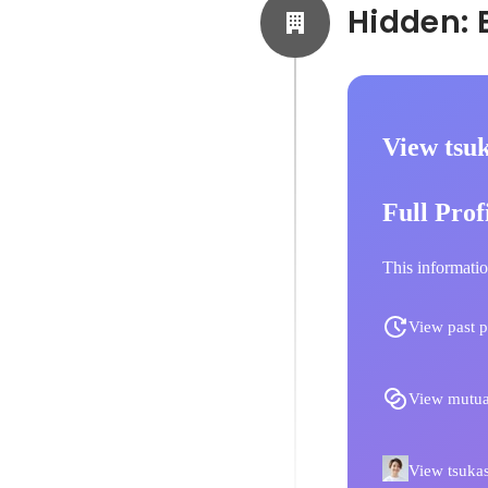
View tsuk
Full Prof
This informatio
View past p
View mutua
View tsukas