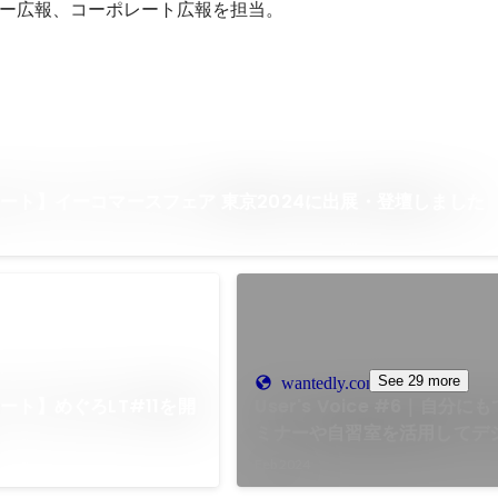
ー広報、コーポレート広報を担当。
ート】イーコマースフェア 東京2024に出展・登壇しました
See 29 more
wantedly.com
ート】めぐろLT#11を開
User's Voice #6｜自分
ミナーや自習室を活用してデ
ペライチユーザー鈴木さん
Feb 2024