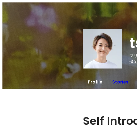
フリ
6
Co
Profile
Stories
Self Intr