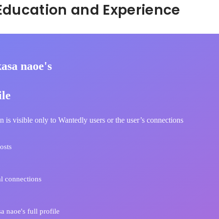
Hidden: Education and Experience	
asa naoe's
ile
n is visible only to Wantedly users or the user’s connections
osts
l connections
a naoe's full profile