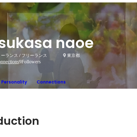
tsukasa naoe
ーランス / フリーランス
東京都
nnections
9
Followers
Personality
Connections
oduction