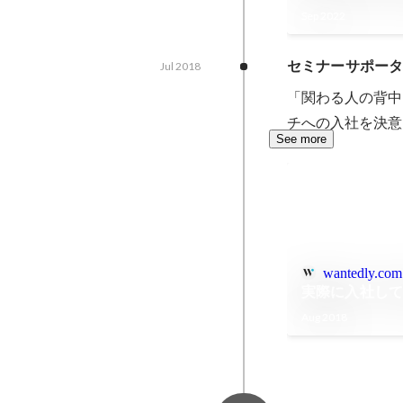
る今後の展望
Sep 2022
セミナーサポー
Jul 2018
「関わる人の背中
チへの入社を決意
See more
wantedly.com
実際に入社し
Aug 2018