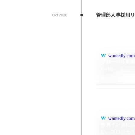
管理部人事採用
Oct 2020
wantedly.com
グローバル展開
1→10
Sep 2022
wantedly.com
役員インタビュ
に。プロジェ