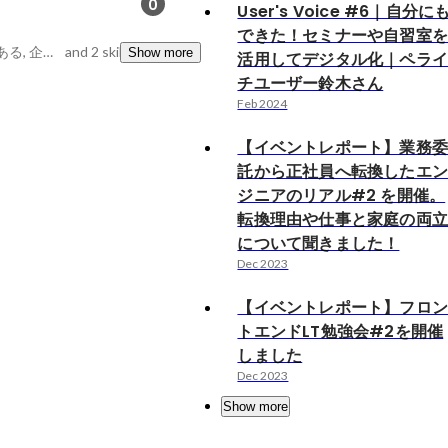
0
User's Voice #6｜自分に
できた！セミナーや自習室
突破力, スピード感がある, 企画力・調整力・実行力
and 2 skills
Show more
活用してデジタル化｜ペラ
チユーザー鈴木さん
Feb 2024
【イベントレポート】業務
託から正社員へ転換したエ
ジニアのリアル#2 を開催。
転換理由や仕事と家庭の両
について聞きました！
Dec 2023
【イベントレポート】フロ
トエンドLT勉強会#2を開催
しました
Dec 2023
Show more