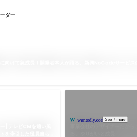
リーダー
に向けて急成長！開発者本人が語る、新興NoCodeサービスの
See 7 more
wantedly.com
ー┃テレビCMを追い風
事業会社のデザイナーだから
クトを牽引した役員自ら語
る、やりがいと成長