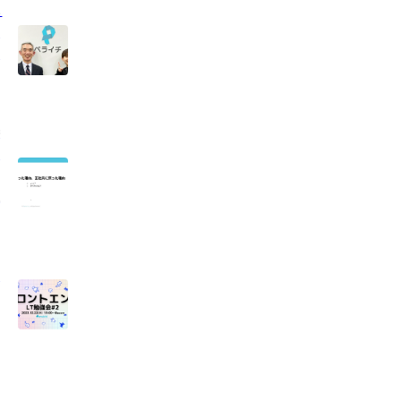
も
を
イ
委
ン
立
ン