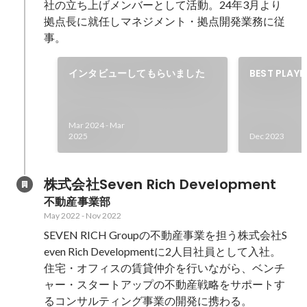
社の立ち上げメンバーとして活動。24年3月より
拠点長に就任しマネジメント・拠点開発業務に従
事。
インタビューしてもらいました
BEST PLA
No.1 吠え
Mar 2024
-
Mar
2025
Dec 2023
株式会社Seven Rich Development
不動産事業部
May 2022
-
Nov 2022
SEVEN RICH Groupの不動産事業を担う株式会社S
even Rich Developmentに2人目社員として入社。
住宅・オフィスの賃貸仲介を行いながら、ベンチ
ャー・スタートアップの不動産戦略をサポートす
るコンサルティング事業の開発に携わる。
