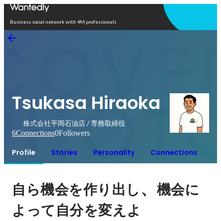
Open in app
Business social network with 4M professionals
Tsukasa Hiraoka
株式会社平岡石油店 / 専務取締役
6
Connections
0
Followers
Profile
Stories
Personality
Connections
、
自ら機会を作り出し
機会に
よって自分を変えよ