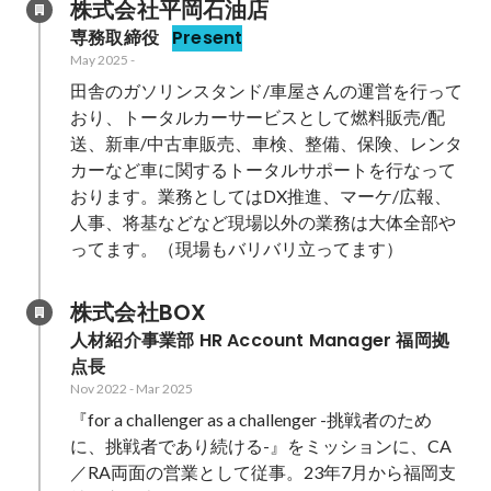
株式会社平岡石油店
専務取締役
Present
May 2025
-
田舎のガソリンスタンド/車屋さんの運営を行って
おり、トータルカーサービスとして燃料販売/配
送、新車/中古車販売、車検、整備、保険、レンタ
カーなど車に関するトータルサポートを行なって
おります。業務としてはDX推進、マーケ/広報、
人事、将基などなど現場以外の業務は大体全部や
ってます。（現場もバリバリ立ってます）
株式会社BOX
人材紹介事業部 HR Account Manager 福岡拠
点長
Nov 2022
-
Mar 2025
『for a challenger as a challenger -挑戦者のため
に、挑戦者であり続ける-』をミッションに、CA
／RA両面の営業として従事。23年7月から福岡支