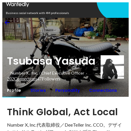
Open in app
Business social network with 4M professionals
Tsubasa Yasuda
Number X , Inc. / Chief Executive Officer
202
Connections
47
Followers
Profile
Stories
Personality
Connections
Think Global, Act Local
Number X, Inc.代表取締役／DeeTeller Inc. CCO。デザイ