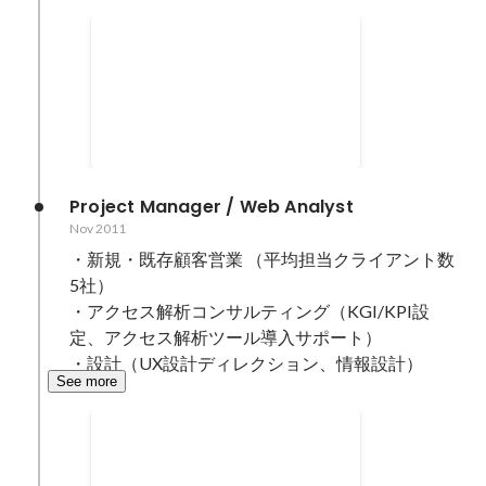
デザインナレッジとカルチャ
ーを伝えるオウンドメディア
Sep 2015
を立ち上げ
Project Manager / Web Analyst
Nov 2011
・新規・既存顧客営業 （平均担当クライアント数 
5社） 

・アクセス解析コンサルティング（KGI/KPI設
定、アクセス解析ツール導入サポート） 

・設計（UX設計ディレクション、情報設計） 
See more
WEBつらいよ飲み会
WEBに関わるエージェンシーやプ