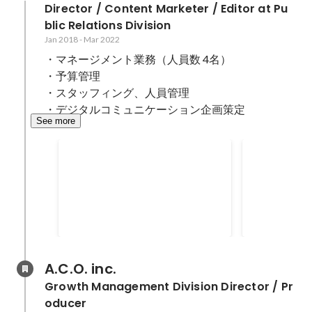
Director / Content Marketer / Editor at Pu
blic Relations Division
Jan 2018
-
Mar 2022
・マネージメント業務（人員数 4名） 

・予算管理

・スタッフィング、人員管理

・デジタルコミュニケーション企画策定
See more
ソフトバンク所属時に法人を
オウンドメ
立ち上げて複業を開始
ハックでP
Mar 2021
Jan 2018
A.C.O. inc.
Growth Management Division Director / Pr
oducer