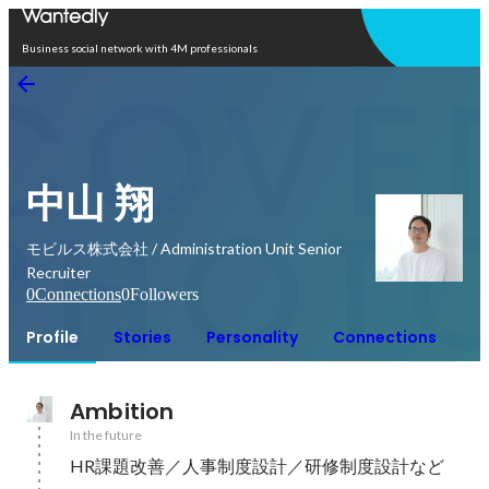
Open in app
Business social network with 4M professionals
中山 翔
モビルス株式会社 / Administration Unit Senior
Recruiter
0
Connections
0
Followers
Profile
Stories
Personality
Connections
Ambition
In the future
HR課題改善／人事制度設計／研修制度設計など