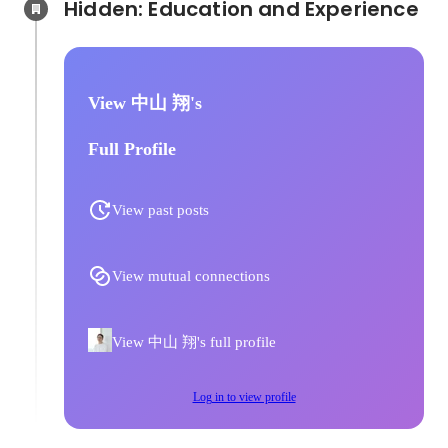
Hidden: Education and Experience	
View 中山 翔's
Full Profile
View past posts
View mutual connections
View 中山 翔's full profile
Log in to view profile