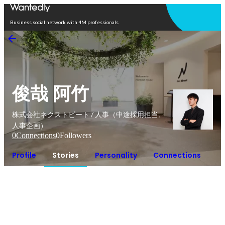
Open in app
Business social network with 4M professionals
俊哉 阿竹
株式会社ネクストビート / 人事（中途採用担当、
人事企画）
0
Connections
0
Followers
Profile
Stories
Personality
Connections