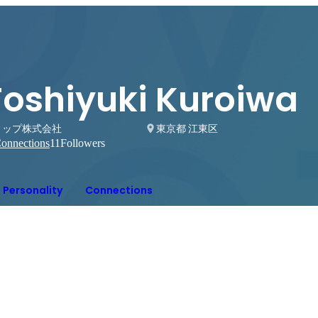
Toshiyuki Kuroiwa
ィップ株式会社
東京都 江東区
onnections
11
Followers
Personality
Connections