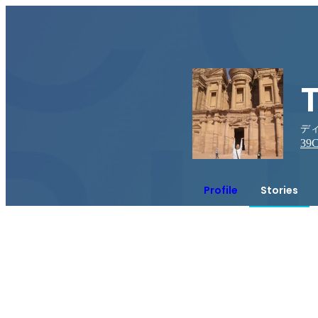
デ
39
C
Profile
Stories