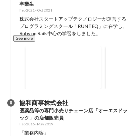
卒業生
かりやすい説明をするように心が
Feb 2021
-
Oct 2021
けました。
株式会社スタートアップテクノロジーが運営する
プログラミングスクール「RUNTEQ」に在学し、
Ruby on Rails中心の学習をしました。
See more
Notionでまとめた技術のア
関西オフラ
ウトプット一覧
はてなブログの他にnotionで技術
RUNTEQ
的なアウトプットをしておりま
ンで集まって
す。
う声を元に 
2022
Jun 2022
もく会を実施
協和商事株式会社
医薬品等の専門小売りチェーン店「オーエスドラ
ック」の店舗販売員
Feb 2016
-
May 2019
「業務内容」
