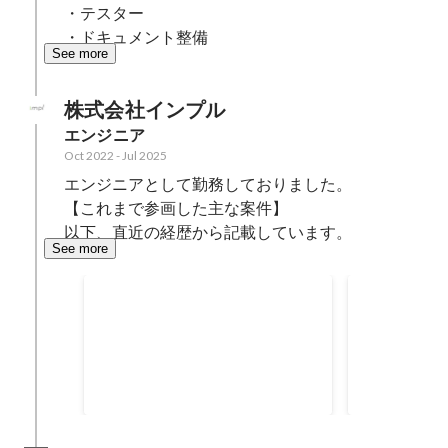
・テスター

・ドキュメント整備
See more
株式会社インプル
エンジニア
Oct 2022
-
Jul 2025
エンジニアとして勤務しておりました。

【これまで参画した主な案件】

以下、直近の経歴から記載しています。
See more
Java サブ講師案件
2度目の札
もく会（20
企業研修の一環として、新卒の
プログラミン
方々にJavaをメインとしたプログ
「RUNTE
ラミングについて教える案件に参
て、今回はco
May 2025
-
Jul 2025
Jul 2024
画しました。そこで自分はサブ講
の方々も参加
師として従事しました。 2023
立ち上げまし
年〜2025年（3年連続）させてい