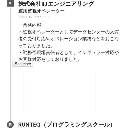
株式会社IIJエンジニアリング
ただきました。
運用監視オペレーター
Jun 2019
-
Mar 2022
「業務内容」

・監視オペレーターとしてデータセンターの入館
者の受付対応やオペレーション業務などをおこな
っておりました。

・勤務帯現場責任者として、イレギュラー対応や
お客様対応をしておりました。
See more
勤務帯現場責任者を担当
現場責任者として、イレギュラー
対応やお客様対応をしておりまし
た。 イレギュラー対応の際は、上
Feb 2021
-
Mar 2022
司に現状報告をしたり、お客様へ
適切なヒアリングを するように心
がけて対応しました。お客様対応
RUNTEQ（プログラミングスクール）
の際は、受付対応や電話対応で 分