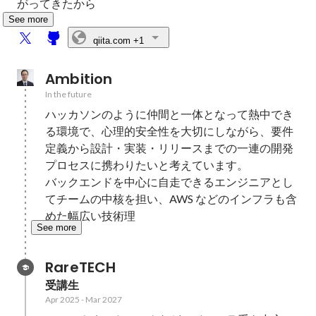
がってきたから
See more
qiita.com
+1
Ambition
In the future
ハッカソンのように仲間と一体となって熱中でき
る環境で、心理的安全性を大切にしながら、要件
定義から設計・実装・リリースまでの一連の開発
プロセスに携わりたいと考えています。

バックエンドを中心に自走できるエンジニアとし
てチームの中核を担い、AWS などのインフラも含
めた幅広い技術理
See more
RareTECH
受講生
Apr 2025
-
Mar 2027