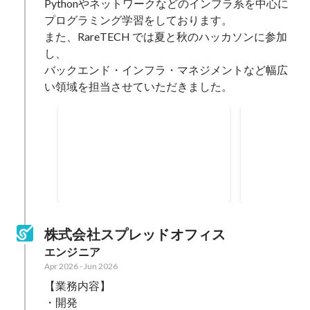
Pythonやネットワークなどのインフラ系を中心に

プログラミング学習をしております。

また、RareTECH では夏と秋のハッカソンに参加
し、

バックエンド・インフラ・マネジメントなど幅広
い領域を担当させていただきました。
2025年 ハッカソン 秋の
2025年
陣
陣
「バックエンド・インフラ・マネ
ハッカソン夏
ジメント」など網羅的に対応しま
として従事し
した。
当いたしまし
Oct 2025
-
Nov 2025
Jul 2025
-
Aug 
株式会社スプレッドオフィス
エンジニア
Apr 2026
-
Jun 2026
【業務内容】

・開発
