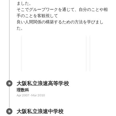
ました。

そこでグループワークを通じて、自分のことや相
手のことを客観視して

良い人間関係の構築するための方法を学びまし
た。
演劇集団Q
実践神学 
学生時代に上記の演劇サークルに
実践進学の人
所属しており そこで主に役者とし
考しました。
て舞台に上がったり 裏方として広
クを通じて、
May 2011
-
Sep 2013
Apr 2012
-
Mar 
報活動に従事していました。
ことを客観視
構築するため
た。
大阪私立浪速高等学校
理数科
Apr 2007
-
Mar 2010
大阪私立浪速中学校