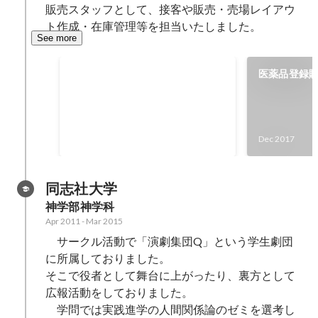
販売スタッフとして、接客や販売・売場レイアウ
ト作成・在庫管理等を担当いたしました。
See more
期間限定の医薬品販売キャンペー
医薬品登録販
ン
Jan 2018
-
Feb 2018
3
位
Dec 2017
同志社大学
神学部神学科
Apr 2011
-
Mar 2015
　サークル活動で「演劇集団Q」という学生劇団
に所属しておりました。

そこで役者として舞台に上がったり、裏方として
広報活動をしておりました。

　学問では実践進学の人間関係論のゼミを選考し