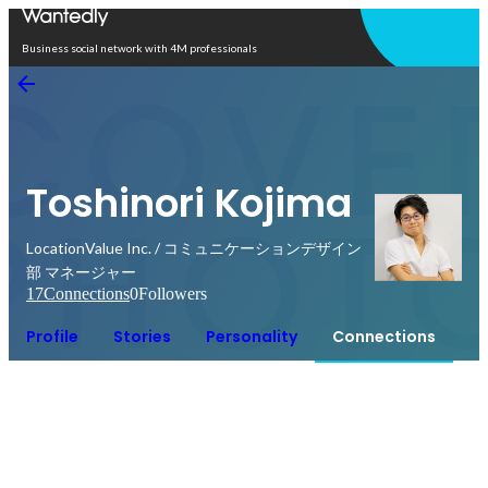
Open in app
Business social network with 4M professionals
Toshinori Kojima
LocationValue Inc. / コミュニケーションデザイン
部 マネージャー
17
Connections
0
Followers
Profile
Stories
Personality
Connections