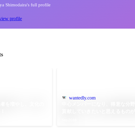
 Shimodaira's full profile
view profile
ts
wantedly.com
現者を増やし、文化の
中心メンバーになり、得意な分
い！
貢献していきたいと思えるもの
Sep 2018