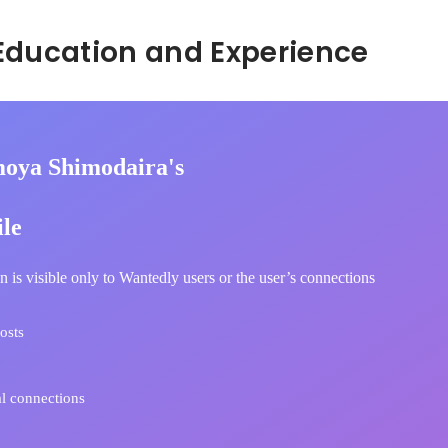
Hidden: Education and Experience	
oya Shimodaira's
ile
n is visible only to Wantedly users or the user’s connections
osts
l connections