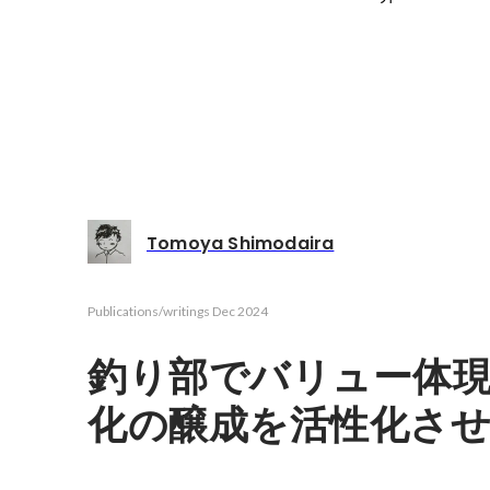
Tomoya Shimodaira
Publications/writings
Dec 2024
釣り部でバリュー体
化の醸成を活性化さ