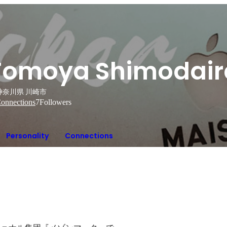
Tomoya Shimodair
神奈川県 川崎市
onnections
7
Followers
Personality
Connections