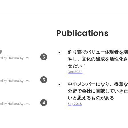
Publications
理
釣り部でバリュー体現者を
5
d by
Hakura Ayumu
やし、文化の醸成を活性化
せたい！
Dec 2024
5
d by
Hakura Ayumu
中心メンバーになり、得意
分野で会社に貢献していき
いと思えるものがある
4
d by
Hakura Ayumu
Sep 2018