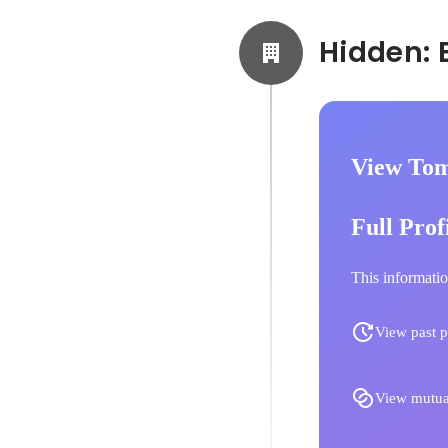
View Tom
Full Prof
This informatio
View past p
View mutua