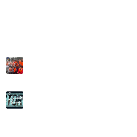
増
さ
な
た