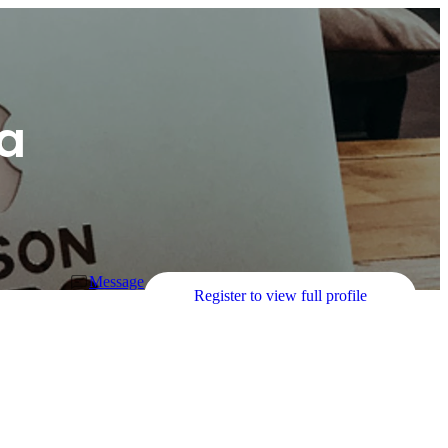
a
Message
Register to view full profile