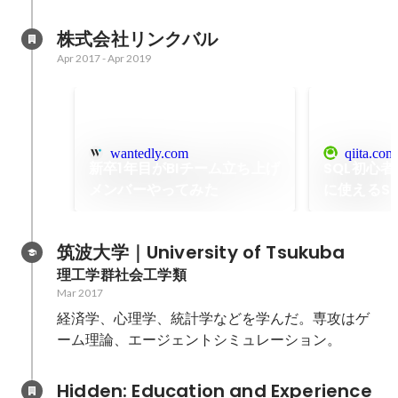
株式会社リンクバル
Apr 2017
-
Apr 2019
wantedly.com
qiita.com
新卒1年目がBIチーム立ち上げ
SQL初心
メンバーやってみた
に使えるSQ
筑波大学｜University of Tsukuba
理工学群社会工学類
Mar 2017
経済学、心理学、統計学などを学んだ。専攻はゲ
ーム理論、エージェントシミュレーション。
Hidden: Education and Experience	