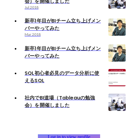
会）を開催しました
Jul 2018
新卒1年目がBIチーム立ち上げメン
バーやってみた
Mar 2018
新卒1年目がBIチーム立ち上げメン
バーやってみた
SQL初心者必見のデータ分析に使
えるSQL
社内でBI道場（Tableauの勉強
会）を開催しました
Log in to view profile