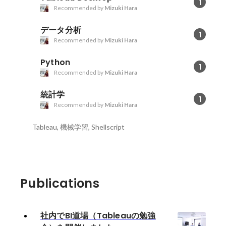
1
Recommended by
Mizuki Hara
データ分析
1
Recommended by
Mizuki Hara
Python
1
Recommended by
Mizuki Hara
統計学
1
Recommended by
Mizuki Hara
Tableau, 機械学習, Shellscript
Publications
社内でBI道場（Tableauの勉強