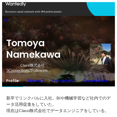
Open in app
Business social network with 4M professionals
Tomoya
Namekawa
Classi株式会社
5
Connections
2
Followers
Profile
Stories 2
Personality
Connections
新卒でリンクバルに入社。BIや機械学習など社内でのデ
ータ活用促進をしていた。

現在はClassi株式会社でデータエンジニアをしている。