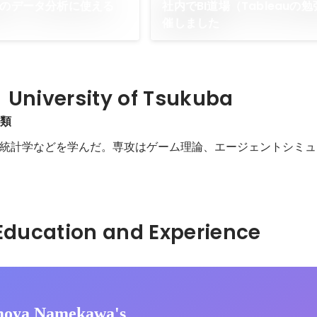
見のデータ分析に使える
社内でBI道場（Tableauの
催しました
iversity of Tsukuba
学類
統計学などを学んだ。専攻はゲーム理論、エージェントシミュ
Hidden: Education and Experience	
moya Namekawa's