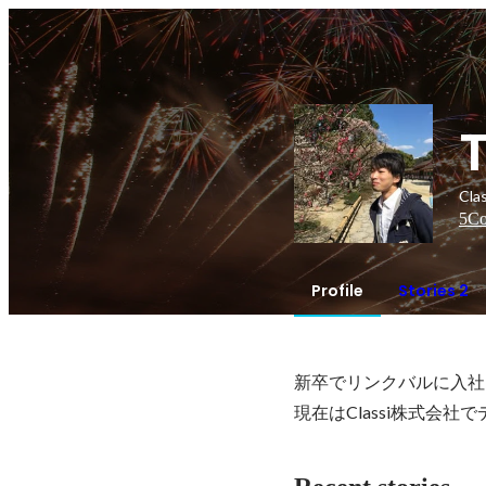
Cl
5
Co
Profile
Stories 2
新卒でリンクバルに入社
現在はClassi株式会