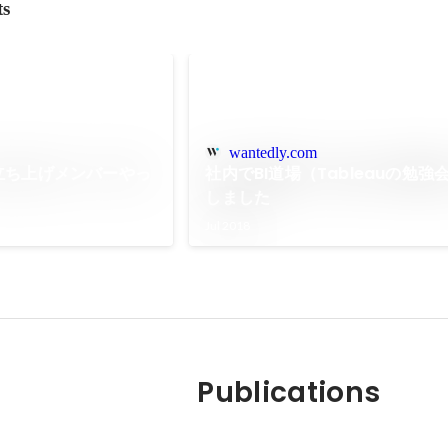
ts
wantedly.com
ム立ち上げメンバーやっ
社内でBI道場（Tableauの勉強
しました
Jul 2018
Publications