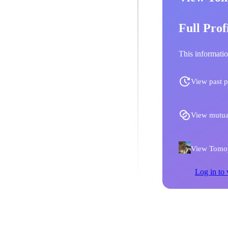
Full Prof
This informatio
View past p
View mutua
View Tomoy
Log in to 