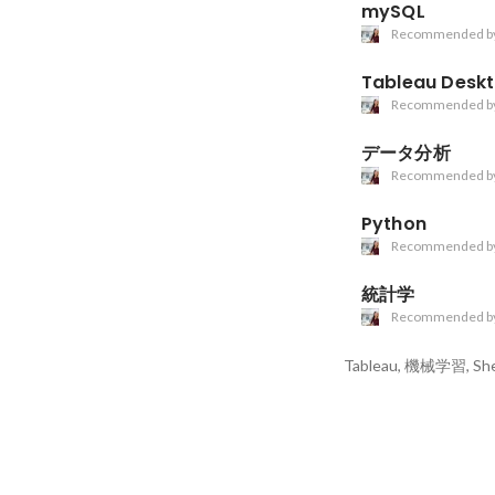
mySQL
Recommended b
Tableau Desk
Recommended b
データ分析
Recommended b
Python
Recommended b
統計学
Recommended b
Tableau, 機械学習, Shel