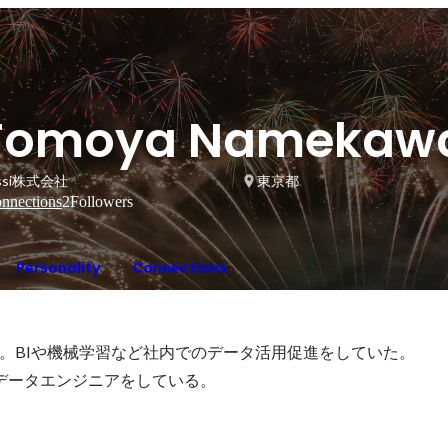
Tomoya Namekaw
assi株式会社
東京都
nnections
2
Followers
Personality
Connections
。BIや機械学習など社内でのデータ活用促進をしていた。

社でデータエンジニアをしている。