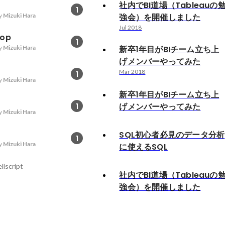
社内でBI道場（Tableauの
1
y
Mizuki Hara
強会）を開催しました
Jul 2018
top
1
y
Mizuki Hara
新卒1年目がBIチーム立ち上
げメンバーやってみた
Mar 2018
1
y
Mizuki Hara
新卒1年目がBIチーム立ち上
げメンバーやってみた
1
y
Mizuki Hara
SQL初心者必見のデータ分析
1
y
Mizuki Hara
に使えるSQL
lscript
社内でBI道場（Tableauの
強会）を開催しました