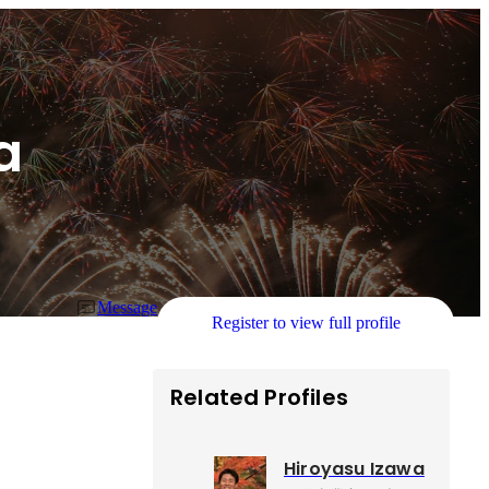
a
Message
Register to view full profile
Related Profiles
Hiroyasu Izawa