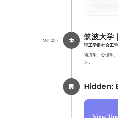
SQL初心者必
SQL
筑波大学｜Un
Mar 2017
理工学群社会工
経済学、心理学、
ン。
View To