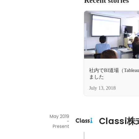
Recent stories
社内でBI道場（Tabl
ました
July 13, 2018
May 2019
Classi
-
Present