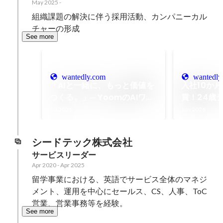
May 2025
-
組織課題の解決に伴う採用活動、カンパニーカル
チャーの形成
See more
wantedly.com
wantedly
「AIと一緒に、もっと価値を
入社10か
つくる。」─ YoomのAIワー
賞！24歳
カー機能を支えるパパエンジ
クトを塗り
Jul 2026
Jun 2026
ニア【社員インタビュー】
【GODイ
シードテック株式会社
サービスリーダー
Apr 2020
-
Apr 2025
留学事業における、英語でサービス全体のマネジ
メント、運用を中心にセールス、CS、人事、ToC
営業、営業事務等を経験。
See more