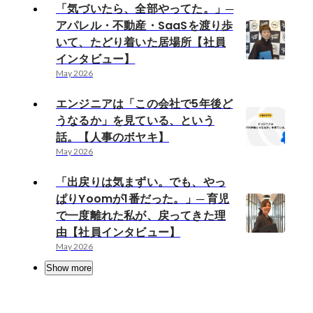
「気づいたら、全部やってた。」─
アパレル・不動産・SaaSを渡り歩
いて、たどり着いた居場所【社員
インタビュー】
May 2026
エンジニアは「この会社で5年後ど
うなるか」を見ている、という
話。【人事のボヤキ】
May 2026
「出戻りは気まずい。でも、やっ
ぱりYoomが1番だった。」─ 育児
で一度離れた私が、戻ってきた理
由【社員インタビュー】
May 2026
Show more