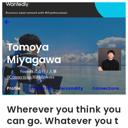
Open in app
Business social network with 4M professionals
Tomoya
Miyagawa
Yoom株式会社 / 人事
0
Connections
36
Followers
Profile
Stories 19
Personality
Connections
Wherever you think you 
can go. Whatever you t