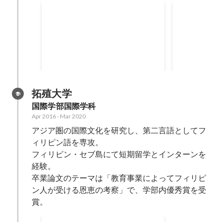
Monthly MVP
留学顧客満
Feb 2024
Dec 2023
-
Jan 
拓殖大学
国際学部国際学科
Apr 2016
-
Mar 2020
アジア圏の国際文化を研究し、第二言語としてフ
ィリピン語を専攻。

フィリピン・セブ島にて短期留学とインターンを
経験。

卒業論文のテーマは「教育事業によってフィリピ
ン人が受ける恩恵の考察」で、学部内優秀賞を受
賞。