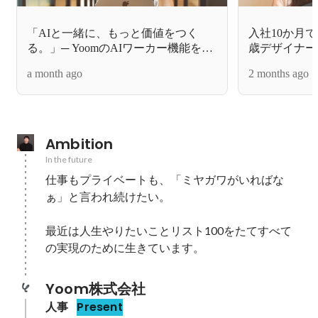
「AIと一緒に、もっと価値をつく
入社10か月
る。」─ YoomのAIワーカー機能を支
歳デザイナー
えるパパエンジニア【社員インタビ
えた半期【G
a month ago
2 months ago
ュー】
Ambition
In the future
仕事もプライベートも、「ミヤガワがいればな
ぁ」と言われ続けたい。

最近は人生やりたいことリスト100をたてすべて
の実現のために生きています。
Yoom株式会社
人事
Present