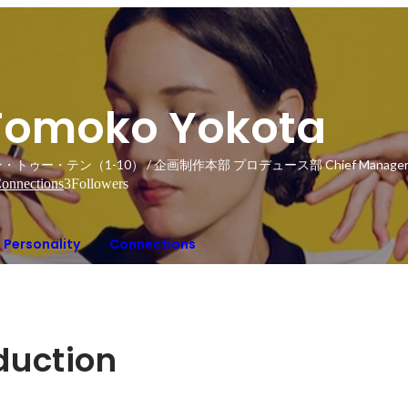
Tomoko Yokota
・トゥー・テン（1-10） / 企画制作本部 プロデュース部 Chief Manage
onnections
3
Followers
Personality
Connections
oduction