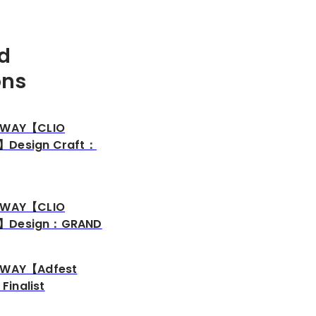
d
ons
ILWAY【CLIO
】Design Craft：
ILWAY【CLIO
4】Design：GRAND
LWAY【Adfest
inalist