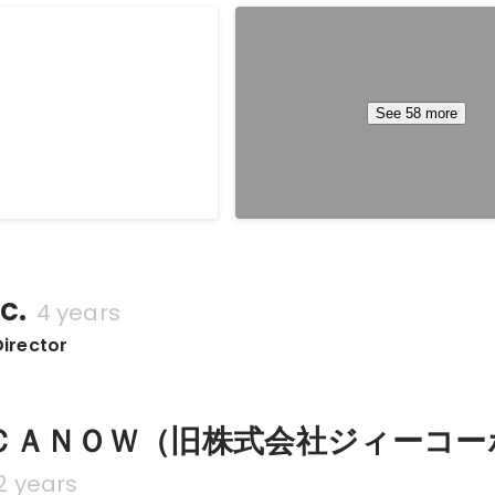
AILWAY【CLIO AWARDS
MY JAPAN RAILWAY【CLIO
n Craft：GOLD
2024】Design：GRAND
May 2024
See 58 more
c.
4 years
Director
ＣＡＮＯＷ（旧株式会社ジィーコー
2 years