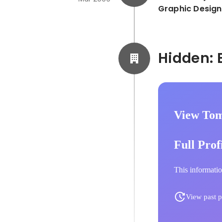
Graphic Design
View Tom
Full Prof
This informatio
View past p