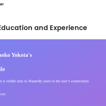
er
Hidden: Education and Experience	
oko Yokota's
ile
n is visible only to Wantedly users or the user’s connections
osts