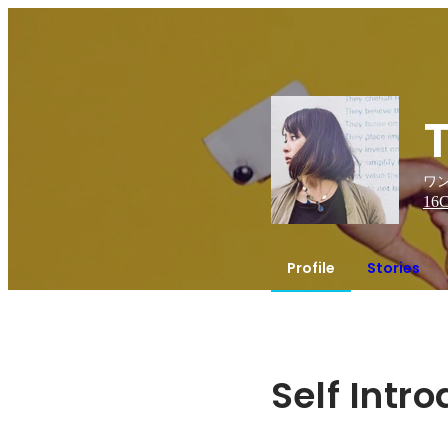
ワン
16
C
Profile
Stories
Self Intr