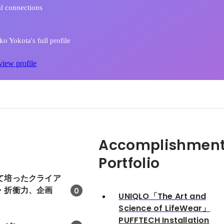
l connections
 Yokota's full profile
view profile
Accomplishment
Portfolio
て培ったクライア
・折衝力、企画
0
UNIQLO「The Art and
Science of LifeWear」
PUFFTECH Installation