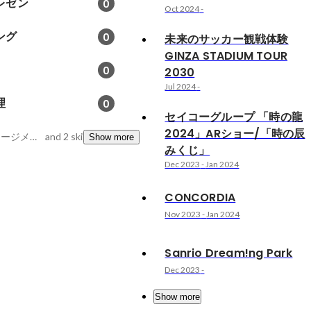
レゼン
0
Oct 2024
-
ング
0
未来のサッカー観戦体験
GINZA STADIUM TOUR
0
2030
Jul 2024
-
理
0
セイコーグループ 「時の龍
2024」ARショー/「時の辰
予算管理, 調整力, マネージメント
and 2 skills
Show more
みくじ」
Dec 2023
-
Jan 2024
CONCORDIA
Nov 2023
-
Jan 2024
Sanrio Dream!ng Park
Dec 2023
-
Show more