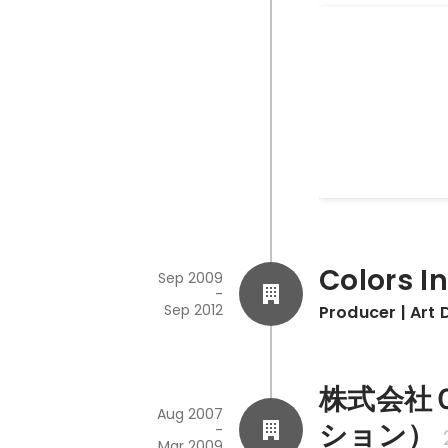
MY JAPAN R
2024】Desig
May 2024
Colors In
Sep 2009
-
Sep 2012
Producer | Art 
株式会社
Aug 2007
ション）
-
Mar 2009