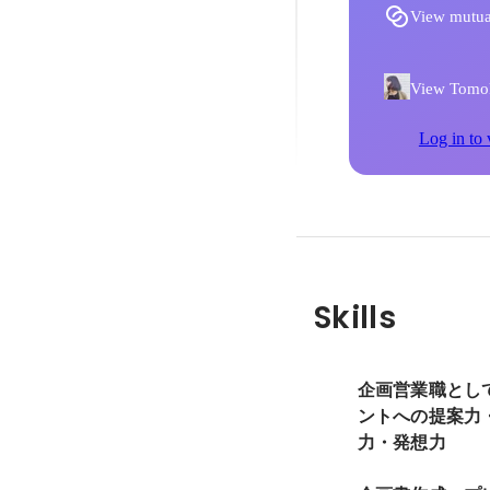
View mutua
View Tomoko
Log in to 
Skills
企画営業職とし
ントへの提案力
力・発想力