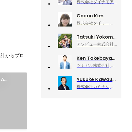
株式会社ダイナモアミューズメント, 代表取締役社長
Goeun Kim
株式会社タイミー, 執行役員事業統括
Tatsuki Yokomine
アソビュー株式会社, 上級執行役員CPO、マーケットプレイスカンパニーCEO
設計からプロ
Ken Takebayashi
ツナガル株式会社, 福岡支社長／エグゼクティブプロデューサー
ZA
Yusuke Kawauchi
株式会社カミナシ, 取締役COO