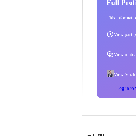
Full Prof
This informatio
View past p
View mutua
View Soichi
Log in to 