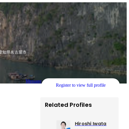
O
愛知県名古屋市
Message
Register to view full profile
Related Profiles
Hiroshi Iwata