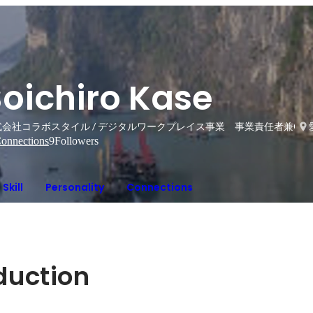
Soichiro Kase
式会社コラボスタイル / デジタルワークプレイス事業 事業責任者兼CS
onnections
9
Followers
Skill
Personality
Connections
oduction