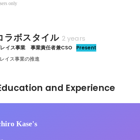
sers only
コラボスタイル
2 years
レイス事業　事業責任者兼CSO
Present
レイス事業の推進
Hidden: Education and Experience	
chiro Kase's