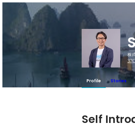
株
37
C
Profile
Stories
Self Intr