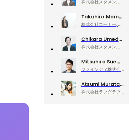
株式会社スタメン, 執行役員 VP of Sales
Takahiro Momma
株式会社コーナー, 代表取締役
Chikara UmedaChikara
株式会社スタメン, インサイドセールス部 部長
Mitsuhiro Suemoto
ファインディ株式会社, Findy Freelance事業部 事業部長
Atsumi Murata
株式会社ラブグラフ, Co-founder & CCO