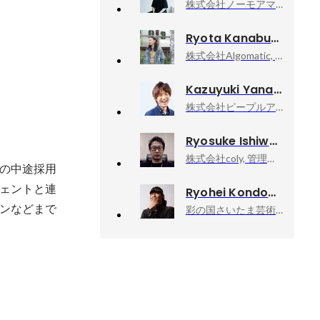
株式会社ノーモアマンデー, 代表取締役
Ryota Kanabuchi
株式会社Algomatic, Algomatic Works デザインリード
Kazuyuki Yanagisawa
株式会社ピープルアンドデザイン, 事業開発
Ryosuke Ishiwatari
株式会社coly, 管理本部 副本部長 人事部 部長
の中途採用
ェントと連
Ryohei Kondo
ンなどまで
彩の国さいたま芸術劇場, 次期芸術監督