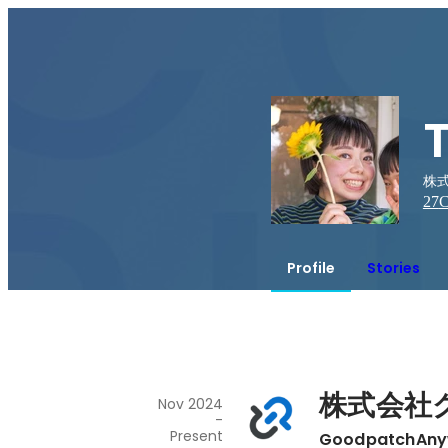
株式
27
C
Profile
Stories
株式会社
Nov 2024
-
Present
GoodpatchA