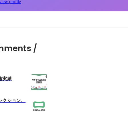
view profile
hments /
施実績
レクション、