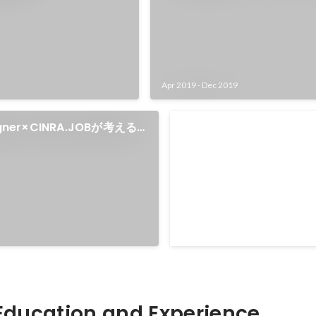
Apr 2019
-
Dec 2019
gner×CINRA.JOBが考える
人材紹介事業の立ち上げ
採用戦略」
▼人材紹介の立ち上げ〜クロー
人材紹介許可申請業務 ・オペ
フロー構築 ・求職者面談 ・
ッチング提案 など両面対応
Jun 2017
-
Jun 2019
人材紹介業務を行う。 ・事
作業
Hidden: Education and Experience	