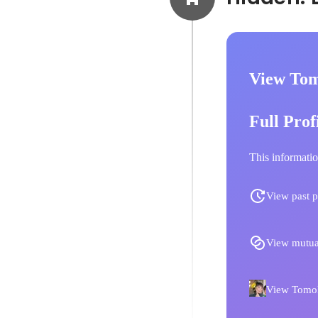
View Tom
Full Prof
This informatio
View past p
View mutua
View Tomoko