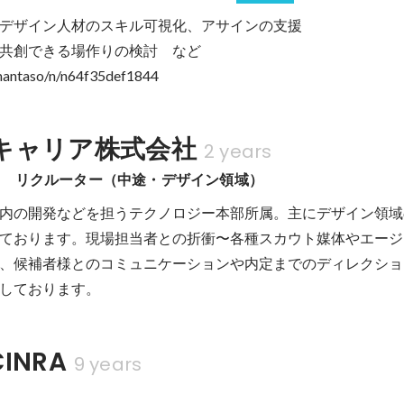
デザイン人材のスキル可視化、アサインの支援

共創できる場作りの検討　など

/mantaso/n/n64f35def1844
キャリア株式会社
2 years
部　リクルーター（中途・デザイン領域）
内の開発などを担うテクノロジー本部所属。主にデザイン領域
ております。現場担当者との折衝〜各種スカウト媒体やエージ
、候補者様とのコミュニケーションや内定までのディレクショ
しております。
INRA
9 years