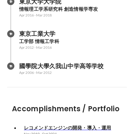
東京大学大学院
テムとの接続、各種テストの実
性の高そうな
情報理工学系研究科 創造情報学専攻
施、スケジュールの調整やドキュ
広告を表示す
Apr 2016
-
Mar 2018
メントの整備など、SI的な開発を
ました。
行いました。 運用フェーズでは現
在も継続して、CTRなど各種KPI
東京工業大学
の計測・監視、導入先のお客様と
工学部 情報工学科
お話しながら機能追加・改善内容
Apr 2012
-
Mar 2016
の相談および検討、開発やチュー
ニングのスケジューリングなど、
レコメンドエンジンの改善を続け
國學院大學久我山中学高等学校
ています。 ソリューションの立ち
Apr 2006
-
Mar 2012
上げから導入、運用まで、様々な
フェーズを経験してきました。
Accomplishments / Portfolio
レコメンドエンジンの開発・導入・運用
Nov 2019
-
Oct 2021