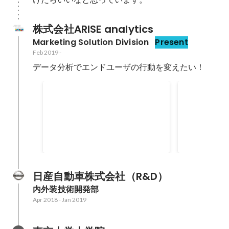
株式会社ARISE analytics
Marketing Solution Division
Present
Feb 2019
-
データ分析でエンドユーザの行動を変えたい！
レコメンドエンジンの開発・
大規模EC
導入・運用
ゲッティン
既存レコメンドエンジンで性能が
前述の「自分
低下、費用がかさむなどの問題が
ンドユーザか
あり、新規にレコメンドエンジン
たい」という
Nov 2019
-
Oct 2021
Feb 2019
-
Oct 
を開発し、その導入と運用を行い
品・数百万ユ
ました。 開発フェーズではレコメ
を支援するチ
ンドのロジック調査、5000万商品
した。 大規
日産自動車株式会社（R&D）
といった大規模データでの実現可
験だったので、
内外装技術開発部
能性を念頭に技術選定、ロジック
分析手法を身
Apr 2018
-
Jan 2019
開発などを実施しました。 導入フ
た。 その後
ェーズではシステム面で各方面と
する膨大なデ
相談しながら、社内・対向先シス
木系のアルゴ