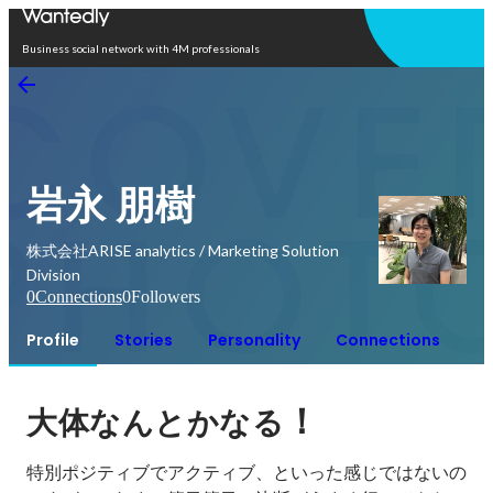
Open in app
Business social network with 4M professionals
岩永 朋樹
株式会社ARISE analytics / Marketing Solution
Division
0
Connections
0
Followers
Profile
Stories
Personality
Connections
！
大体なんとかなる
特別ポジティブでアクティブ、といった感じではないの