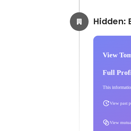
View To
Full Prof
This informatio
View past p
View mutua