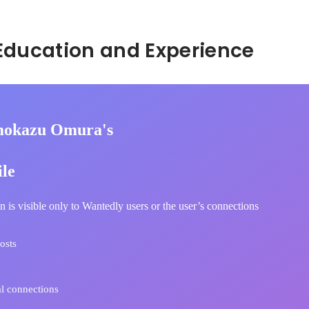
Hidden: Education and Experience	
mokazu Omura's
ile
n is visible only to Wantedly users or the user’s connections
osts
l connections