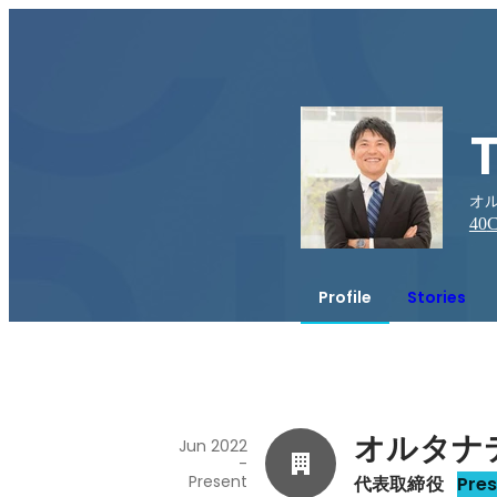
オ
40
C
Profile
Stories
オルタナ
Jun 2022
-
Present
代表取締役
Pre