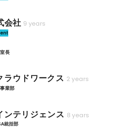
式会社
9 years
sent
　室長
クラウドワークス
2 years
ズ事業部　
インテリジェンス
8 years
SA統括部