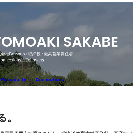
TOMOAKI SAKABE
会社Brushup / 取締役 / 最高営業責任者
onnections
11
Followers
Personality
Connections
。
る