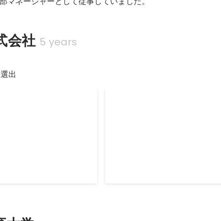
部マネージャーとして従事していました。
式会社
5 years
に選出
キャリアカウンセリング
て人材派遣、紹介予定派遣、
求職者様へのキャリアカウンセリ
既存営業をしていました。
ていました。
部門最多成績でした。
Apr 2009
-
Jul 2010