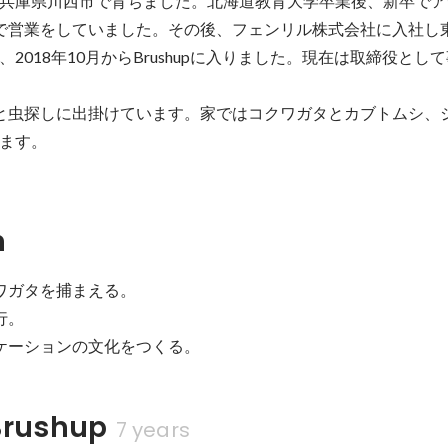
兵庫県川西市で育ちました。北海道教育大学卒業後、新卒でア
で営業をしていました。その後、フェンリル株式会社に入社し
2018年10月からBrushupに入りました。現在は取締役とし
と虫探しに出掛けています。家ではコクワガタとカブトムシ、
ます。
n
ワガタを捕まえる。

。

ニケーションの文化をつくる。
rushup
7 years