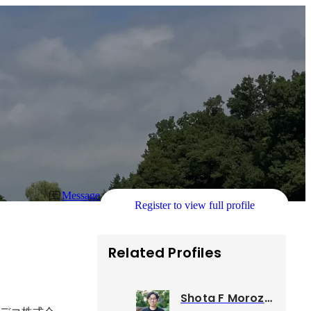
Message
Register to view full profile
Related Profiles
Shota F Morozumi