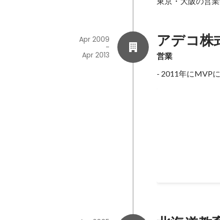
東京・大阪の営業
アデコ株
Apr 2009
-
Apr 2013
営業
- 2011年にMVP
営業
IT人材に特化し
人材紹介の新規・
成約件数において
Aug 2010
-
Apr 2013