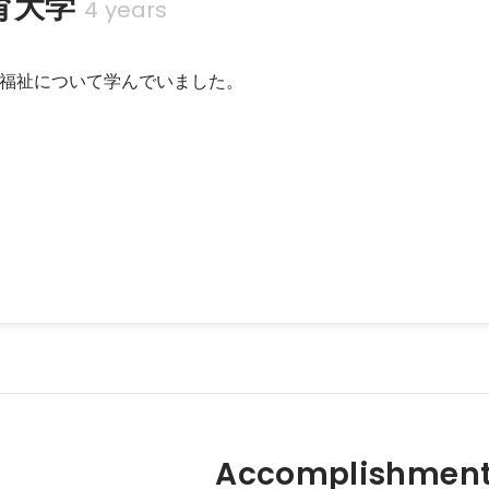
育大学
4 years
福祉について学んでいました。
障害者雇用
Accomplishment