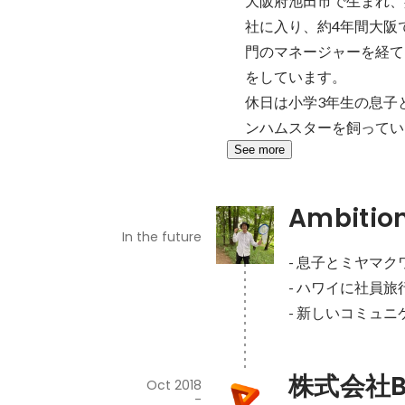
大阪府池田市で生まれ、
社に入り、約4年間大阪
門のマネージャーを経て、
をしています。

休日は小学3年生の息子
ンハムスターを飼ってい
See more
Ambitio
In the future
- 息子とミヤマク
- ハワイに社員旅行
- 新しいコミュ
株式会社B
Oct 2018
-