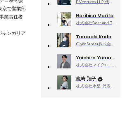
デコ株式会
F Ventures LLP, 代表パートナー
東京で営業部
Norihisa Morita
て事業責任者
株式会社Beer and Tech, Founder, CEO
ジャンガリア
Tomoaki Kudo
OpenStreet株式会社, 代表取締役社長 CEO
Yuichiro Yamazaki
株式会社マイクロニティ, 代表取締役社長
龍崎 翔子
株式会社水星, 代表取締役