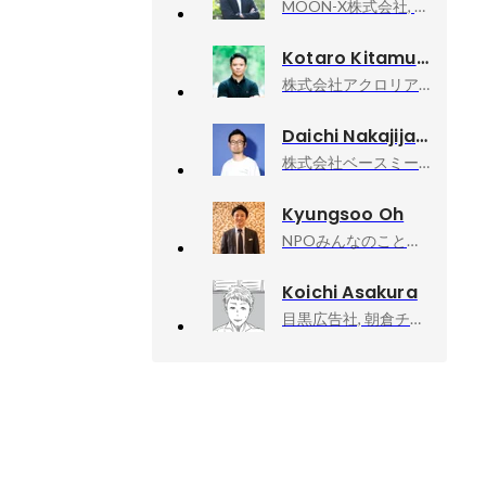
MOON-X株式会社, VP, Head of CEO Office
Kotaro Kitamura
株式会社アクロリア, CEO
Daichi Nakajijapan Nakajima
株式会社ベースミー, テックリード
Kyungsoo Oh
NPOみんなのことば, 理事
Koichi Asakura
目黒広告社, 朝倉チーム／クリエイティブ・ディレクター