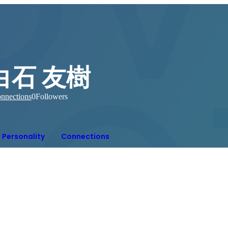
白石 友樹
nnections
0
Followers
Personality
Connections