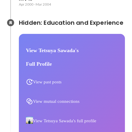
Apr 2000
-
Mar 2004
Hidden: Education and Experience	
View Tetsuya Sawada's
Full Profile
View past posts
View mutual connections
View Tetsuya Sawada's full profile