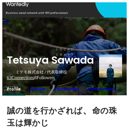
Open in app
Business social network with 4M professionals
Tetsuya Sawada
ミテモ株式会社 / 代表取締役
63
Connections
8
Followers
Profile
Stories
Personality
Connections
、
誠の道を行かざれば
命の珠
玉は輝かじ