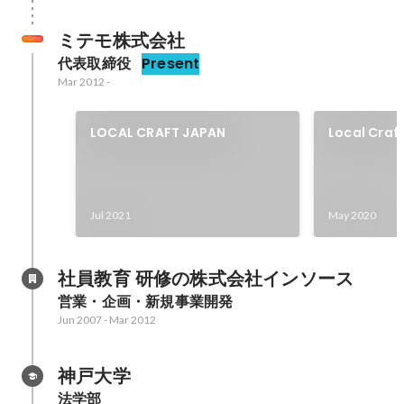
ミテモ株式会社
代表取締役
Present
Mar 2012
-
LOCAL CRAFT JAPAN
Local Craf
Jul 2021
May 2020
社員教育 研修の株式会社インソース
営業・企画・新規事業開発
Jun 2007
-
Mar 2012
神戸大学
法学部