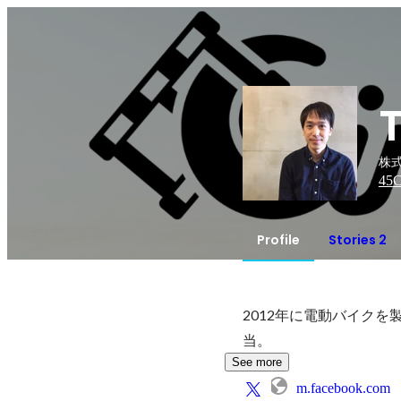
株式
45
C
Profile
Stories 2
2012年に電動バイク
当。
See more
m.facebook.com