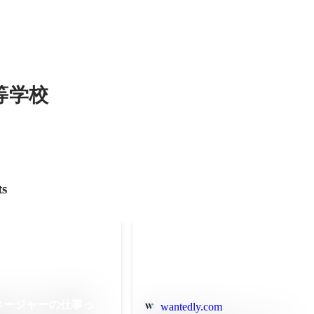
等学校
ts
ネージャーの仕事っ
wantedly.com