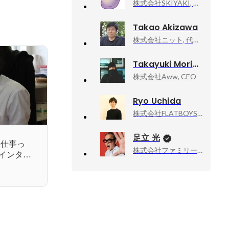
株式会社SKIYAKI, 執行役員
Takao Akizawa
株式会社ニット, 代表取締役
Takayuki Moriya
株式会社Aww, CEO
Ryo Uchida
株式会社FLATBOYS, CEO
足立 光
の仕事っ
株式会社ファミリーマート, チーフ・マーケティング・オフィサー（CMO）
インタビ