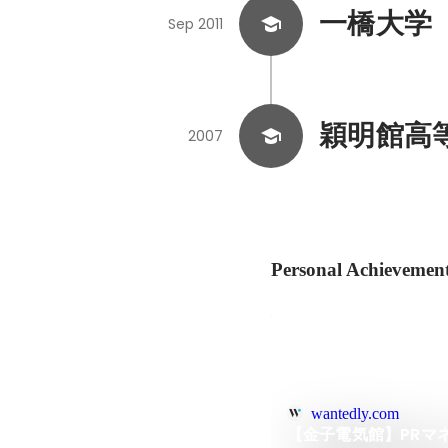
一橋大学
Sep 2011
穎明館高
2007
Personal Achievemen
wantedly.com
【金子電気館】PRマ