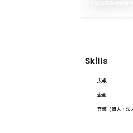
て？映画祭実行委員
ュー！
May 2017
Skills
広報
企画
営業（個人・法