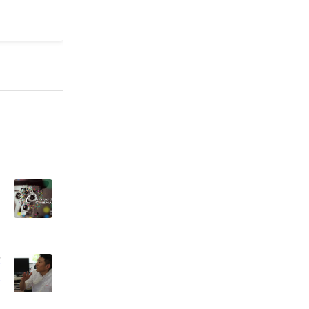
ー
行
ュ