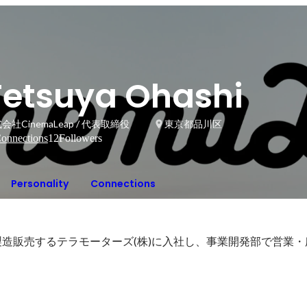
Tetsuya Ohashi
会社CinemaLeap / 代表取締役
東京都品川区
onnections
12
Followers
Personality
Connections
を製造販売するテラモーターズ(株)に入社し、事業開発部で営業