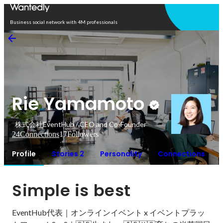
Open in app
Business social network with 4M professionals
Rie Yamamoto
株式会社EventHub / CEO and Co-Founder
24
Connections
17
Followers
Profile
Stories 2
Personality
Connections
Simple is best
EventHub代表｜オンラインイベント x イベントプラッ