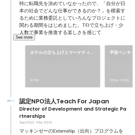
特に転職先を決めていなかったので、「自分が日
本の社会でどんな仕事ができるのか？」を模索す
るために業務委託としていろんなプロジェクトに
関わる期間をはじめました。TFJで立ち上げ・少
人数で事業を推進する楽しさを感じて
See more
ホテルの立ち上げとマーケティン
宇宙ベンチ
グ業務を担当
ング・ロケ
2018
2016
-
2018
認定NPO法人Teach For Japan
Director of Development and Strategic Pa
rtnerships
Sep 2013
-
Mar 2015
マッキンゼーのExternship（出向）プログラムを