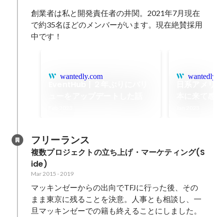
創業者は私と開発責任者の井関。2021年7月現在
で約35名ほどのメンバーがいます。現在絶賛採用
中です！
wantedly.com
wantedly
EventHub | ２年ぶりにバリ
日系アメリ
ューをアップデートした話
本に来て感
しさと窮屈
Feb 2023
Jan 2023
いうお話
フリーランス
複数プロジェクトの立ち上げ・マーケティング(S
ide)
Mar 2015
-
2019
マッキンゼーからの出向でTFJに行った後、その
まま東京に残ることを決意。人事とも相談し、一
旦マッキンゼーでの籍も終えることにしました。