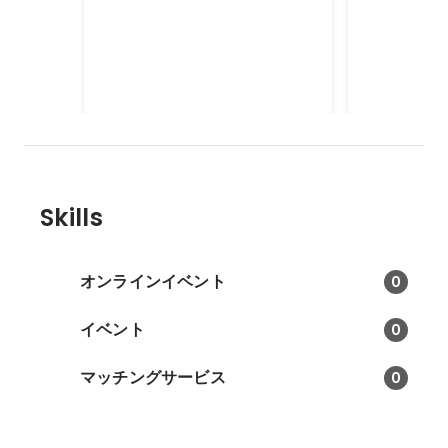
大学3,4年時は大学で
ゴールドマン
TA（Teaching Assistant）として
株式調査部門
アルバイトをしていました。基本
ンレー（香港
2009
-
2011
2009
-
2010
的に大学院生が務めるものです
で、それぞれ
が、一部学部生でも数名TAになる
イムのサマー
ことができるプログラムの一貫
しました。最
で、経済学部や日本語の授業でTA
ンサルティン
をしてました。
迷いましたが
Skills
を選択。マッ
クセルで苦戦
スパルタの合
げ・・・
オンラインイベント
0
イベント
0
マッチングサービス
0