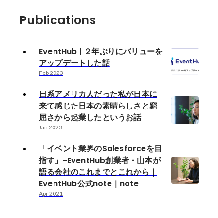
Publications
EventHub | ２年ぶりにバリューを
アップデートした話
Feb 2023
日系アメリカ人だった私が日本に
来て感じた日本の素晴らしさと窮
屈さから起業したというお話
Jan 2023
「イベント業界のSalesforceを目
指す」-EventHub創業者・山本が
語る会社のこれまでとこれから｜
EventHub公式note｜note
Apr 2021