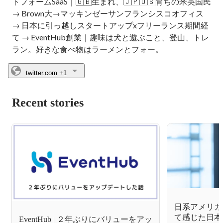
トフォームSaaS｜🇬🇧生まれ、🇯🇵🇺🇸育ちの米英国民
→ Brown大→マッキンゼーサンフランシスコオフィス
→ 日本に引っ越しスタートアップxフリーランス期間経
て → EventHub創業｜趣味は犬と遊ぶこと、登山、トレ
ラン。好きな食べ物はラーメンとフォー。
twitter.com
+1
Recent stories
日系アメリカ
て感じた日本
EventHub | ２年ぶりにバリューをアッ