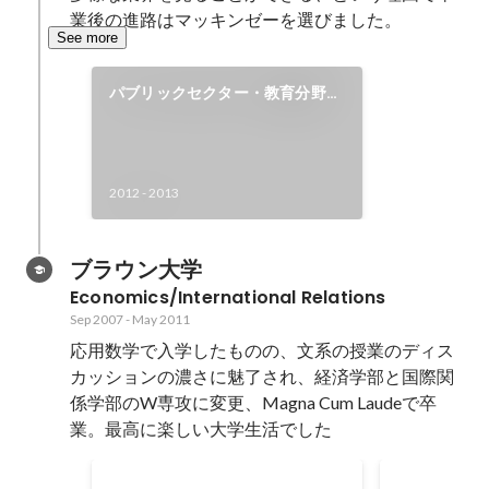
業後の進路はマッキンゼーを選びました。
See more
パブリックセクター・教育分野の
プロジェクトに携わる
2012
-
2013
ブラウン大学
Economics/International Relations
Sep 2007
-
May 2011
応用数学で入学したものの、文系の授業のディス
カッションの濃さに魅了され、経済学部と国際関
係学部のW専攻に変更、Magna Cum Laudeで卒
業。最高に楽しい大学生活でした
TAとしてアルバイト
投資銀行で