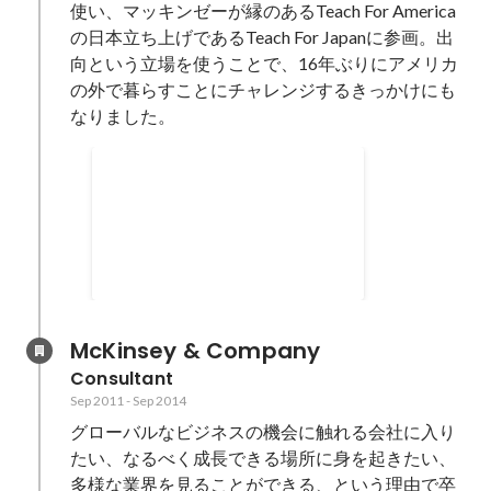
使い、マッキンゼーが縁のあるTeach For America
の日本立ち上げであるTeach For Japanに参画。出
向という立場を使うことで、16年ぶりにアメリカ
の外で暮らすことにチャレンジするきっかけにも
なりました。
経営企画、資金調達など複数
の仕事に関わる
経営企画、資金調達、人事・採用
業務、広報など、10名強の組織だ
ったので比較的なんでもやりまし
Sep 2013
-
Mar 2015
た。
McKinsey & Company
Consultant
Sep 2011
-
Sep 2014
グローバルなビジネスの機会に触れる会社に入り
たい、なるべく成長できる場所に身を起きたい、
多様な業界を見ることができる、という理由で卒