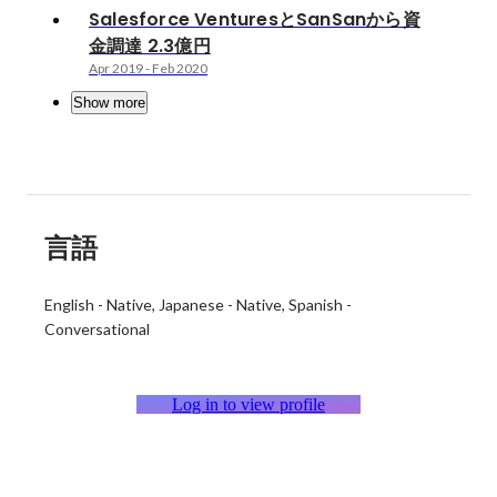
Salesforce VenturesとSanSanから資
金調達 2.3億円
Apr 2019
-
Feb 2020
Show more
言語
English
-
Native
Japanese
-
Native
Spanish
-
Conversational
Log in to view profile