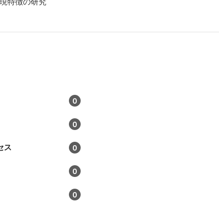
現特徴の研究
0
0
セス
0
0
0