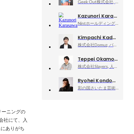
Geek Out株式会社, VP of Sales
Kazunori Karasawa
Nintホールディングス株式会社, 取締役CHRO
Kimpachi Kadoike
株式会社Domuz, バックオフィス
Teppei Okamoto
株式会社Slayers, 人事顧問
Ryohei Kondo
彩の国さいたま芸術劇場, 次期芸術監督
リーニングの
営会社にて、入
ムにありがち