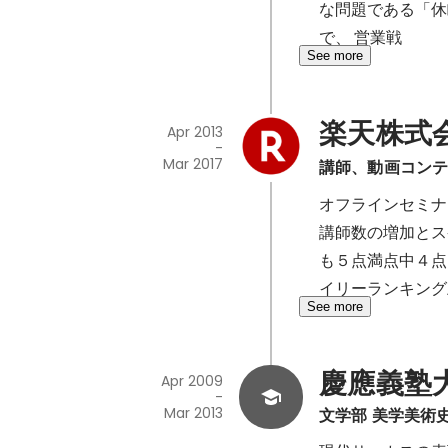
な問題である「休
で、 営業戦
See more
楽天株式
Apr 2013
-
Mar 2017
講師、動画コン
オフラインセミナ
講師数の増加とス
も５点満点中４点
イリーランキング
See more
慶應義塾
Apr 2009
-
Mar 2013
文学部 美学美術