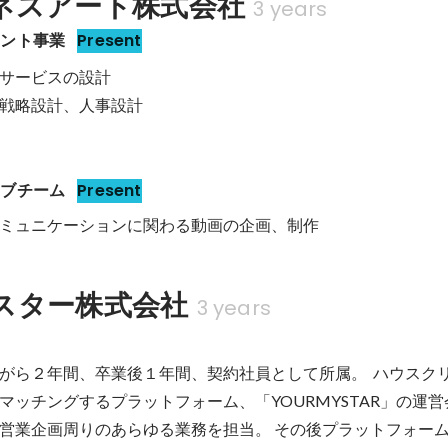
ネスアート株式会社
3 years
メント事業
Present
サービスの設計

戦略設計、人事設計

ィブチーム
Present
ミュニケーションに関わる動画の企画、制作
スター株式会社
3 years
がら２年間、卒業後１年間、契約社員として所属。  ハウスク
マッチングするプラットフォーム、「YOURMYSTAR」の運
営業企画周りのあらゆる業務を担当。 その後プラットフォー