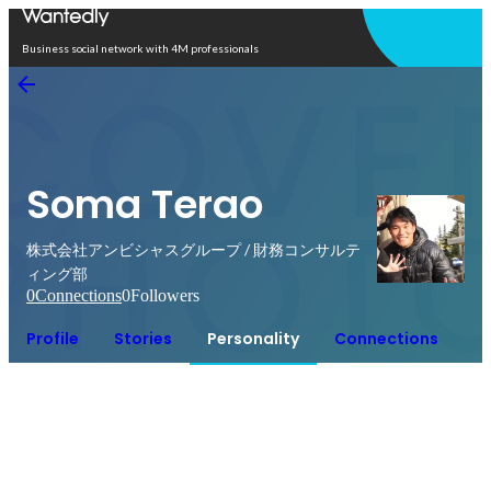
Open in app
Business social network with 4M professionals
Soma Terao
株式会社アンビシャスグループ / 財務コンサルテ
ィング部
0
Connections
0
Followers
Profile
Stories
Personality
Connections