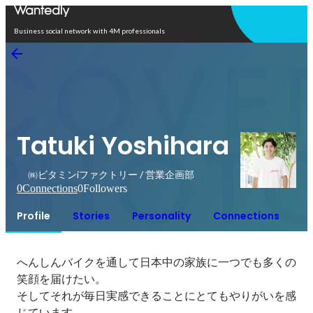
Open in app
Business social network with 4M professionals
Tatuki Yoshihara
㈱ビタミンiファクトリー / 営業企画部
0
Connections
0
Followers
Profile
Stories
Personality
Connections
へんしんバイクを通して日本中の家族に一つでも多くの
笑顔を届けたい。

そしてそれが毎日実感できることにとてもやりがいを感
じています。
