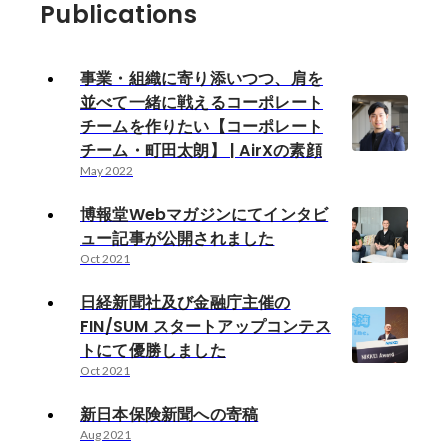
Publications
事業・組織に寄り添いつつ、肩を
並べて一緒に戦えるコーポレート
チームを作りたい【コーポレート
チーム・町田太朗】 | AirXの素顔
May 2022
博報堂Webマガジンにてインタビ
ュー記事が公開されました
Oct 2021
日経新聞社及び金融庁主催の
FIN/SUM スタートアップコンテス
トにて優勝しました
Oct 2021
新日本保険新聞への寄稿
Aug 2021