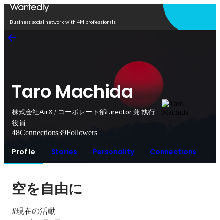
Open in app
Business social network with 4M professionals
Taro Machida
株式会社AirX / コーポレート部Director 兼 執行
役員
48
Connections
39
Followers
Profile
Stories
Personality
Connections
空を自由に
#現在の活動
