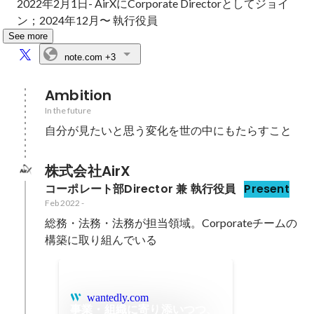
2022年2月1日- AirXにCorporate Directorとしてジョイ
ン；2024年12月〜 執行役員
See more
note.com
+3
Ambition
In the future
自分が見たいと思う変化を世の中にもたらすこと
株式会社AirX
コーポレート部Director 兼 執行役員
Present
Feb 2022
-
総務・法務・法務が担当領域。Corporateチームの
構築に取り組んでいる
wantedly.com
事業・組織に寄り添いつつ、