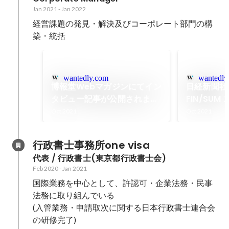
Jan 2021
-
Jan 2022
経営課題の発見・解決及びコーポレート部門の構
築・統括
wantedly.com
wantedly
博報堂Webマガジンにてイン
日経新聞社
タビュー記事が公開されまし
FIN/SU
た
ンテストに
Oct 2021
Oct 2021
行政書士事務所one visa
代表 / 行政書士(東京都行政書士会)
Feb 2020
-
Jan 2021
国際業務を中心として、許認可・企業法務・民事
法務に取り組んでいる

(入管業務・申請取次に関する日本行政書士連合会
の研修完了)