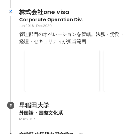
株式会社one visa
Corporate Operation Div.
Jun 2018
-
Dec 2020
管理部門のオペレーションを管轄。法務・労務・
経理・セキュリティが担当範囲
グレーゾーン解消制度の利用
オウンドメ
を通じた事業推進
及びグロー
グレーゾーン解消制度を利用し
外国人雇用に
て、自社事業に関して規制官庁か
る情報サイト
らのお墨付きを獲得。2019年及び
上げた。 月間
Apr 2019
-
Dec 2020
May 2018
-
Nov
2020年に、(異なる)新事業に関し
で成長を後押
て照会を行い、どちらも「シロ」
継ぎ後は、オ
であるとの回答を得た。経産省と
ンテンツ企画
早稲田大学
の相談・調整・クロージングまで
担当
外国語・国際文化系
を担当。この回答を元に、法務的
Mar 2019
観点から事業を推進した。 1. 外国
籍社員のビザ申請等をサポートす
るクラウド型サービスの提供