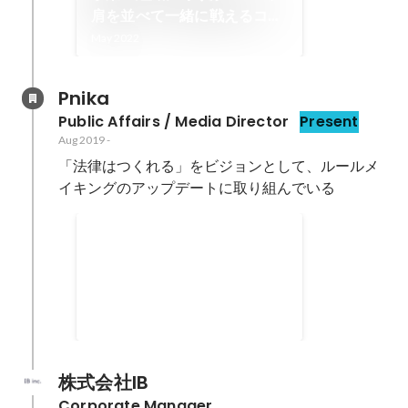
肩を並べて一緒に戦えるコー
ポレートチームを作りたい
May 2022
【コーポレートチーム・町田
太朗】 | AirXの素顔
Pnika
Public Affairs / Media Director
Present
Aug 2019
-
「法律はつくれる」をビジョンとして、ルールメ
イキングのアップデートに取り組んでいる
ルールメイキングに関わるオ
ウンドメディア運営
戦略からコンテンツ企画、サイト
改善に取り組む。グレーゾーン解
消制度に関わった経験等を含め、
Nov 2019
コンテンツを多数執筆
株式会社IB
Corporate Manager