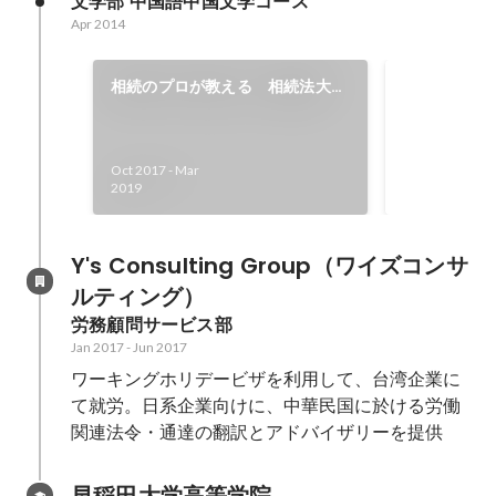
文学部 中国語中国文学コース
(2019年7月) 2. 外国人材の受け入
Apr 2014
れに係る申請書類等作成支援サー
ビスの提供 (2020年12月)
ラオス学校
相続のプロが教える 相続法大改
ジェクト～
正後の知って得する相続・遺言
2015年度:
解決方法 中級編
ックの小学校
Oct 2017
-
Mar
テンツを制作 
Apr 2015
-
Dec 
2019
として資金調
フェスティバ
Y's Consulting Group（ワイズコンサ
ルティング）
労務顧問サービス部
Jan 2017
-
Jun 2017
ワーキングホリデービザを利用して、台湾企業に
て就労。日系企業向けに、中華民国に於ける労働
関連法令・通達の翻訳とアドバイザリーを提供