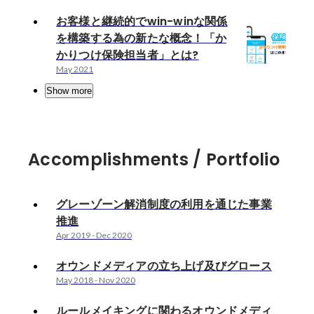
お客様と継続的でwin-winな関係
を構築する為の新たな概念！「か
かりつけ保険担当者」とは?
May 2021
Show more
Accomplishments / Portfolio
グレーゾーン解消制度の利用を通じた事業
推進
Apr 2019
-
Dec 2020
オウンドメディアの立ち上げ及びグロース
May 2018
-
Nov 2020
ルールメイキングに関わるオウンドメディ