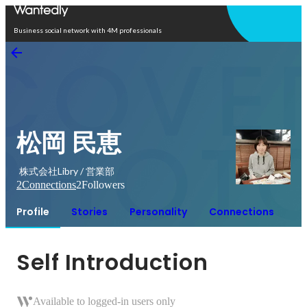
Open in app
Business social network with 4M professionals
松岡 民恵
株式会社Libry / 営業部
2
Connections
2
Followers
Profile
Stories
Personality
Connections
Self Introduction
Available to logged-in users only