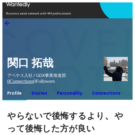
Open in app
Business social network with 4M professionals
関口 拓哉
アベヤス入社 / GDX事業推進部
0
Connections
0
Followers
Profile
Stories
Personality
Connections
、
やらないで後悔するより
や
って後悔した方が良い