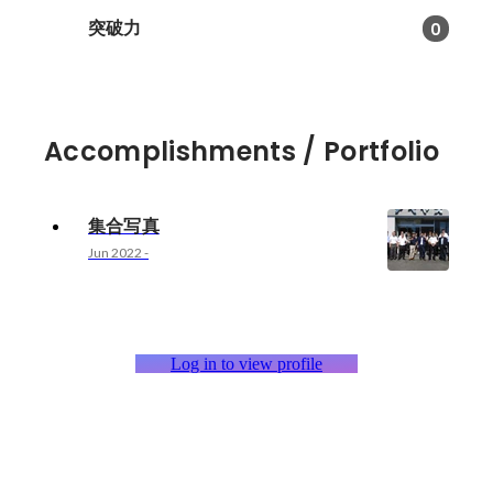
突破力
0
Accomplishments / Portfolio
集合写真
Jun 2022
-
Log in to view profile