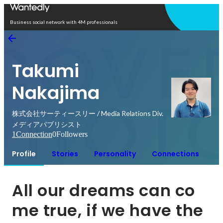
Open in app
Business social network with 4M professionals
Takumi
Nakajima
株式会社サーティースリー / Media Relations Div.
メディアパブリシスト
1
Connection
0
Followers
Profile
Stories
Personality
Connections
All our dreams can co
me true, if we have the 