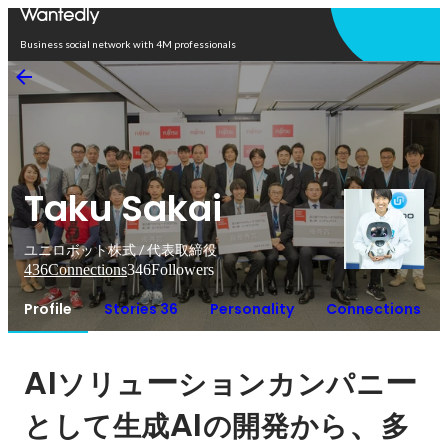
Open in app
Business social network with 4M professionals
Taku Sakai
ユニロボット株式 / 代表取締役
436
Connections
346
Followers
Profile
Stories 36
Personality
Connections
AI
ー
ー
ソリュ
ションカンパニ
AI
、
として生成
の開発から
多