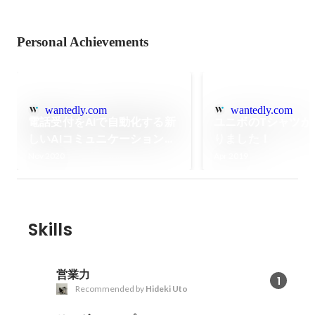
Personal Achievements
wantedly.com
wantedly.com
電話受付をAIで自動化する新
ユニボのTシャツが
しいAIコミュニケーションを
りました！
リリース！
Nov 2020
Apr 2019
Skills
営業力
1
Recommended by
Hideki Uto