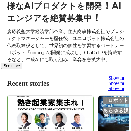
AI
！AI
様な
プロダクトを開発
！
エンジアを絶賛募集中
慶応義塾大学経済学部卒業、住友商事株式会社でプロジ
ェクトマネージャーを歴任後、ユニロボット株式会社の
代表取締役として、世界初の個性を学習するパートナー
ロボット「unibo」の開発に成功し、ChatGTPを搭載す
るなど、生成AIにも取り組み、業容を急拡大中。
See more
Show more
Recent stories
Show more
Show more