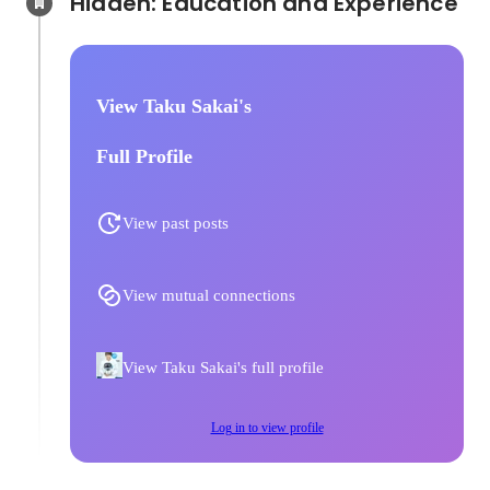
Hidden: Education and Experience	
View Taku Sakai's
Full Profile
View past posts
View mutual connections
View Taku Sakai's full profile
Log in to view profile