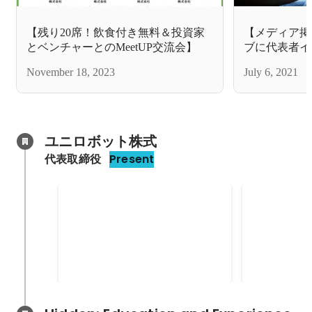
【残り20席！飲食付き無料＆投資家
【メディア掲
とベンチャーとのMeetUP交流会】
ブに代表者イ
されました！
November 18, 2023
July 6, 2021
ユニロボット株式
代表取締役
Present
2022年Google Cloud for
アジア最大
Startupsに採択
ションの式典
TOP100企
Jan 2022
Dec 2021