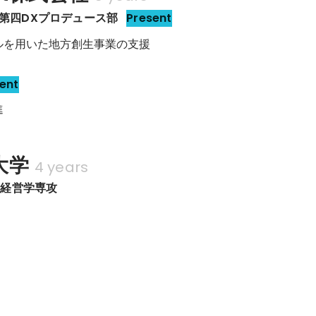
部　第四DXプロデュース部
Present
ルを用いた地方創生事業の支援
ent
進
大学
4 years
・経営学専攻