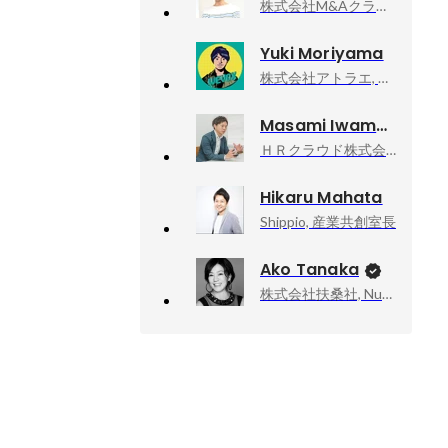
株式会社M&Aクラウド, 執行役員CTO
Yuki Moriyama
株式会社アトラエ, wevox事業責任者
Masami Iwamoto
ＨＲクラウド株式会社, 執行役員
Hikaru Mahata
Shippio, 産業共創室長
Ako Tanaka
株式会社扶桑社, Numéro TOKYO編集長