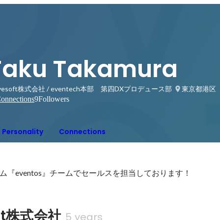
Taku Takamura
avesoft株式会社 / eventech本部 第四DXプロデュース部
東京都港区
onnections
9
Followers
Personality
Connections
『eventos』チームでセールスを担当しております！
oft株式会社
5 years