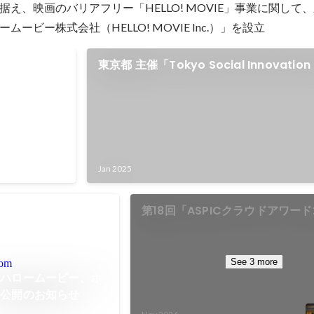
え、映画のバリアフリー「HELLO! MOVIE」事業に関して
ービー株式会社（HELLO! MOVIE Inc.）」を設立
ービス大賞
東京都 主催「Tokyo Social Innovation
Award 2024」で技術特別賞 受賞
Jan 2025
第18回「ASPICクラウドアワード
ベンチャーグランプリ受賞
See 3 more
com
／ハロームービー、ホ
ー公開のお知らせ