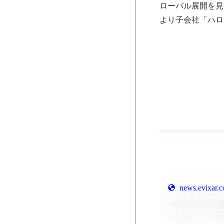
ローバル展開を見据
より子会社「ハローム
第5回 日本サ
「優秀賞」
Dec 2025
news.evixar.
エヴィクサー
ワイトペーパ