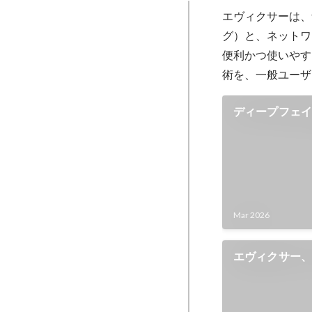
エヴィクサーは、
グ）と、ネットワ
便利かつ使いやす
術を、一般ユーザ
ディープフェ
ヤチハタが提携
世界標準準拠
発行
Mar 2026
エヴィクサー
「HELLO! T
ー）」公式リ