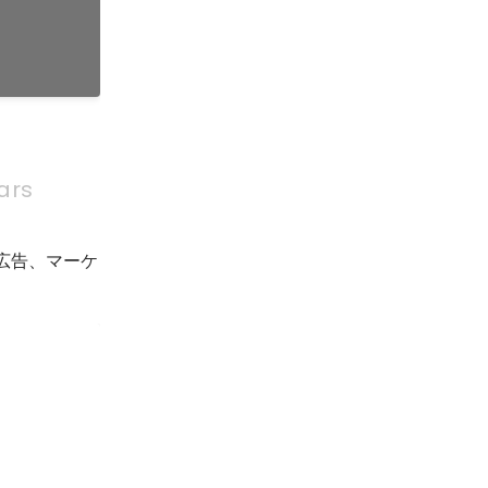
ta for
ag"
ars
た広告、マーケ
融合した新
開局 7月
会のご案内