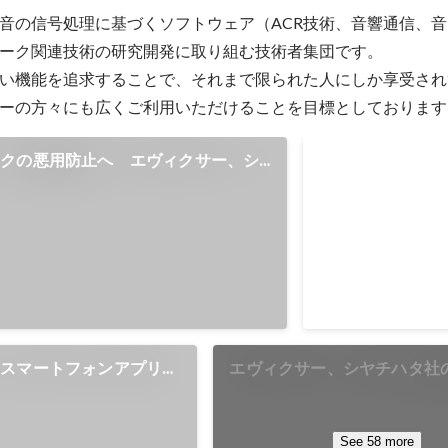
音の信号処理に基づくソフトウェア（ACR技術、音響通信、
ーク関連技術の研究開発に取り組む技術者集団です。

い機能を追求することで、それまで限られた人にしか享受され
ーの方々にも広くご利用いただけることを目標としております
イクの悪用防止へ エヴィクサー、シ
東京都ベンチャ
 - 透かし音・音源特徴点技術により
「特別賞」（令和
で来歴認証、真正コンテンツに証明書
Nov 2025
、スマートフォンアプリ
エヴィクサー、シヤチハタ社
heater（ハローシアタ
声コンテンツ真正性保証「Shac
リースのお知らせ
Media Tag」へ技術提供の
Evixar Announces Techno
See 58 more