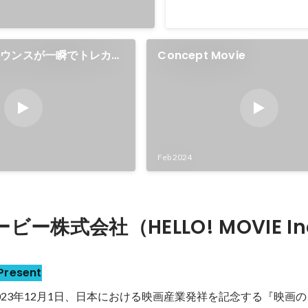
ナウンスが一瞬でトレカに
Concept Movie
ス「トレイントレカくじ」
ain Trading Card
ches, a service that
s Train
s into Trading Card
Feb 2024
ー株式会社（HELLO! MOVIE In
Present
023年12月1日、日本における映画産業発祥を記念する『映画