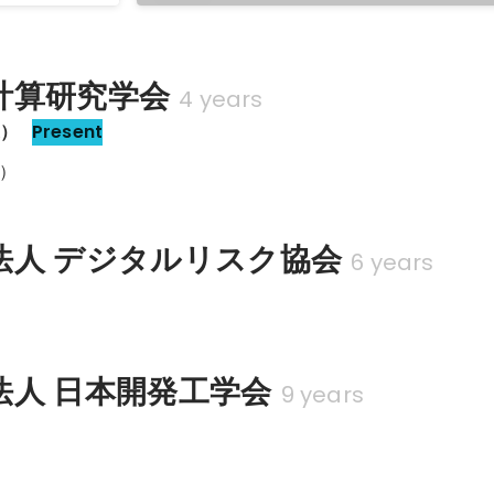
計算研究学会
4 years
家）
Present
）
法人 デジタルリスク協会
6 years
法人 日本開発工学会
9 years