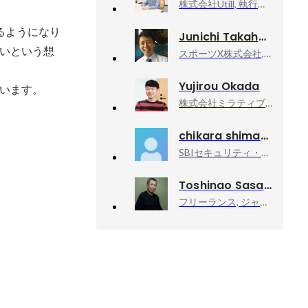
株式会社Utill, 執行役員
るようになり
Junichi Takahashi
いという想
スポーツX株式会社, 執行役員
Yujirou Okada
います。
株式会社ミラティブ, 執行役員 ミラティブ事業本部長
chikara shimada
SBIセキュリティ・ソリューションズ株式会社, ビジネスデベロップメント PMM／PO
Toshinao Sasaki
フリーランス, ジャーナリスト・作家