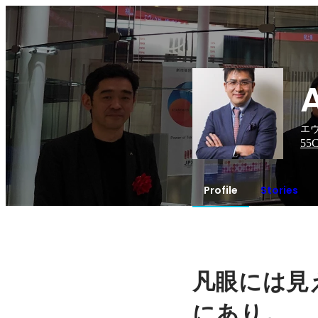
エヴ
55
C
Profile
Stories
凡眼には見
。
にあり