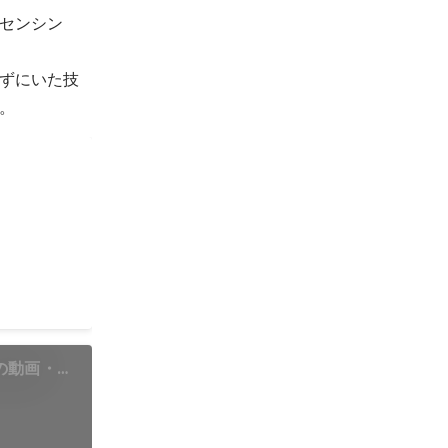
音センシン
ずにいた技
。
ー技術大賞
7年度）
の動画・音
hihata
お知らせ ／
logy