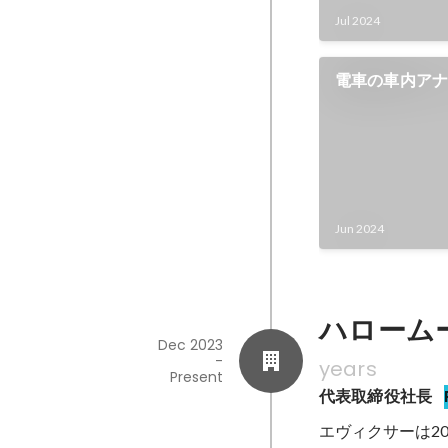
Jul 2024
電車の車内ア
変わるサービ
をスタート ／ “Tr
Lottery” Laun
instantly turn
Announcement
Jun 2024
ハロームービ
Dec 2023
-
years
Present
代表取締役社長
エヴィクサーは2