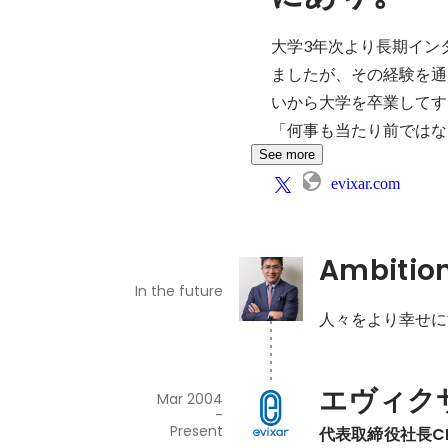
大学3年次より長期イン
ましたが、その経験を通
いから大学を卒業してす
「何事も当たり前ではな
See more
evixar.com
Ambitio
In the future
人々をより幸せに
エヴィク
Mar 2004
-
Present
代表取締役社長C