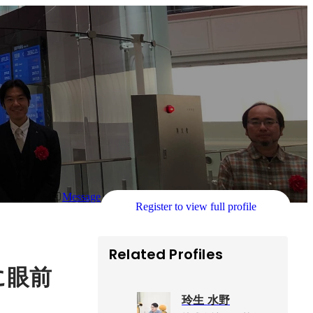
Message
Register to view full profile
Related Profiles
に眼前
玲生 水野