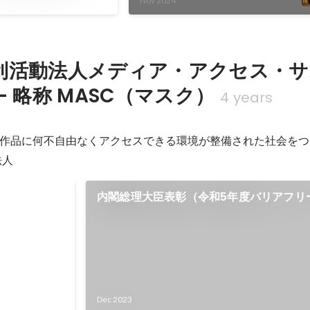
Nov 2024
利活動法人メディア・アクセス・サ
- 略称 MASC（マスク）
4 years
作品に何不自由なくアクセスできる環境が整備された社会をつ
法人
彰（令和5年
内閣総理大臣表彰（令和5年度バリアフリ
ー・ユニバー
ーサルデザイン推進功労者表彰）受賞
推進功労者表
Dec 2023