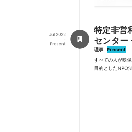
Dec 2024
特定非営
Jul 2022
センター 
-
Present
理事
Present
すべての人が映像
目的としたNPO
内閣総理大臣表
度バリアフリ
サルデザイン
Dec 2023
彰）