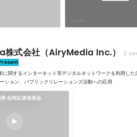
Partnership with Shachiha
New "Shachihata Media T
Solution
Jul 2025
ia株式会社（AiryMedia Inc.）
2 ye
Present
通信技術に関するインターネット等デジタルネットワークを利用し
ーション、パブリックリレーションズ活動への応用
」開局 合同記者発表会
世界初／Web3と放送が
しい放送局「ZEXA TV」
23日（火）合同記者発表
Jul 2024