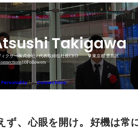
Atsushi Takigawa
ィクサー株式会社 / 代表取締役社長CEO
東京都 豊島区
onnections
10
Followers
Personality
Connections
、
。
えず
心眼を開け
好機は常