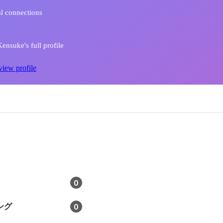
l connections
ensuke's full profile
view profile
0
ング
0