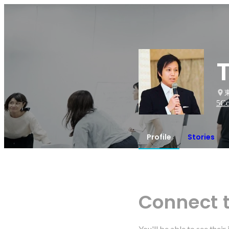
5
Co
Profile
Stories
Connect 
You'll be able to see thei