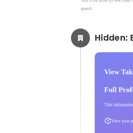
quest.
View Tak
Full Prof
This informatio
View past p