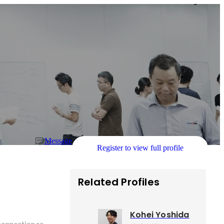
Message
Register to view full profile
Related Profiles
Kohei Yoshida
connection re