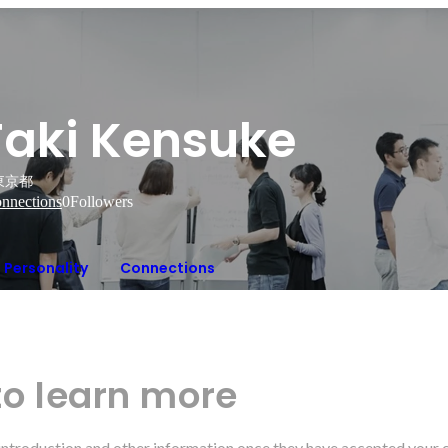
Taki Kensuke
東京都
nnections
0
Followers
Personality
Connections
to learn more
r introduction and other information once they have accepted your 