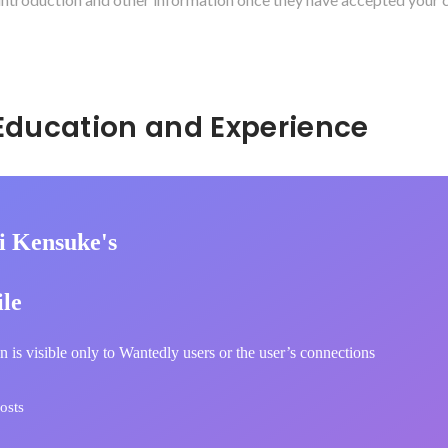
Hidden: Education and Experience	
i Kensuke's
ile
n is visible only to Wantedly users or the user’s connections
osts