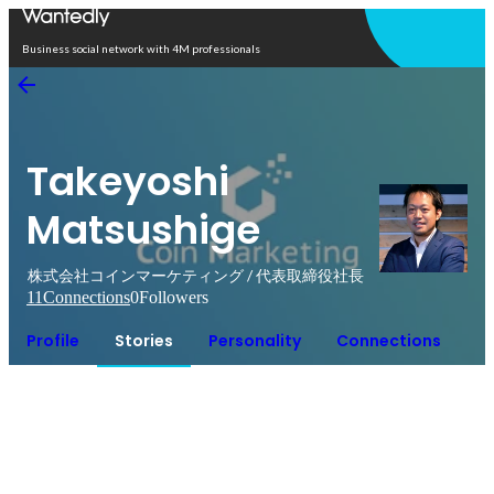
Open in app
Business social network with 4M professionals
Takeyoshi
Matsushige
株式会社コインマーケティング / 代表取締役社長
11
Connections
0
Followers
Profile
Stories
Personality
Connections