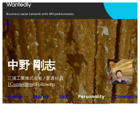
Open in app
Business social network with 4M professionals
中野 剛志
三浦工業株式会社 / 普通社員
1
Connection
0
Followers
Profile
Stories
Skill
Personality
Connectio