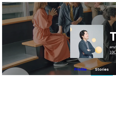
an
10
C
Profile
Stories