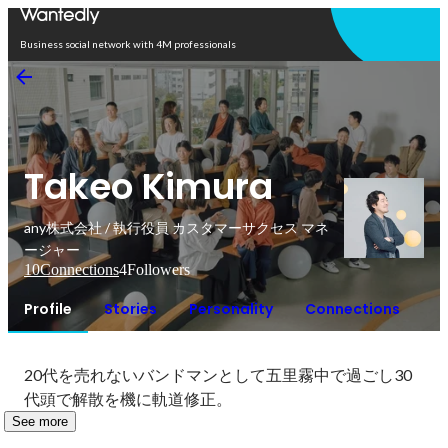
Open in app
Business social network with 4M professionals
Takeo Kimura
any株式会社 / 執行役員 カスタマーサクセス マネ
ージャー
10
Connections
4
Followers
Profile
Stories
Personality
Connections
20代を売れないバンドマンとして五里霧中で過ごし30
代頭で解散を機に軌道修正。
See more