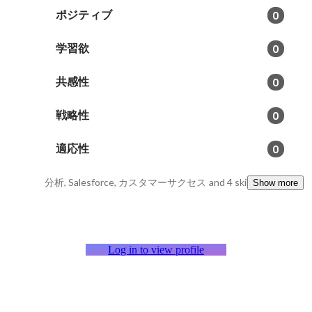
ポジティブ
0
学習欲
0
共感性
0
戦略性
0
適応性
0
分析, Salesforce, カスタマーサクセス
and 4 skills
Show more
Log in to view profile