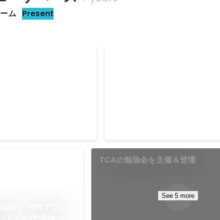
チーム
Present
リアーキテクチャの進捗に
TCAに関する登壇
グ記事を公開
「大規模UIKitベースアプリへのT
導入」という内容で登壇しました
Apr 2024
TCAの勉強会を主催＆登壇
See 5 more
esignに「iOSアプリの
善」について寄稿