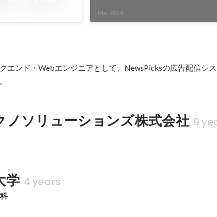
Mar 2024
エンド・Webエンジニアとして、NewsPicksの広告配信シ
。
クノソリューションズ株式会社
9 ye
大学
4 years
学科