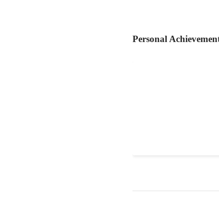
Personal Achievemen
日本ビール検定2級を
3級受験の翌月に2級を
合格。 ビアスタイル、
の歴史などを学んだこと
が爆増しました。 来年1
Oct 2024