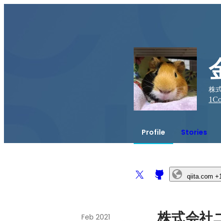
株
1
Co
Profile
Stories
qiita.com
+
株式会社
Feb 2021