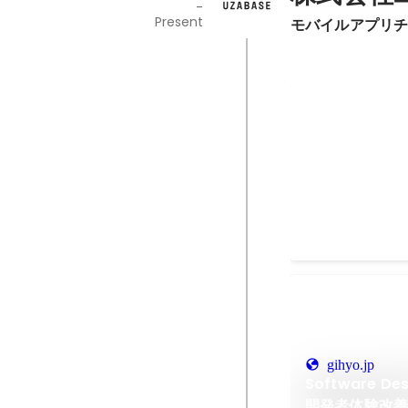
-
Present
モバイルアプリ
iOSアプリの
ついてのブロ
Dec 2024
gihyo.jp
Software D
開発者体験改