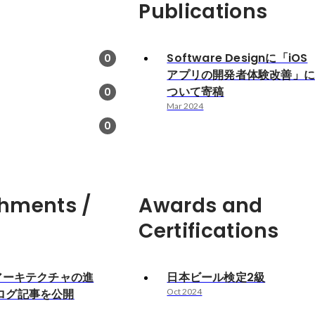
Publications
Software Designに「iOS
0
アプリの開発者体験改善」
ついて寄稿
0
Mar 2024
0
hments /
Awards and
Certifications
アーキテクチャの進
日本ビール検定2級
ログ記事を公開
Oct 2024