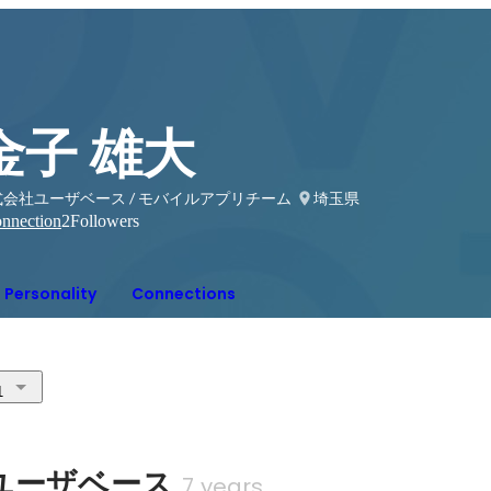
金子 雄大
式会社ユーザベース / モバイルアプリチーム
埼玉県
nnection
2
Followers
Personality
Connections
1
ユーザベース
7 years