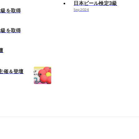
日本ビール検定3級
2級を取得
Sep 2024
3級を取得
壇
主催＆登壇